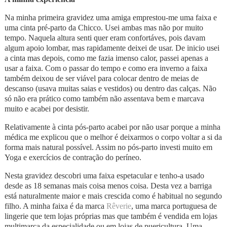
Na minha primeira gravidez uma amiga emprestou-me uma faixa e
uma cinta pré-parto da Chicco. Usei ambas mas não por muito
tempo. Naquela altura senti quer eram confortáves, pois davam
algum apoio lombar, mas rapidamente deixei de usar. De inicio usei
a cinta mas depois, como me fazia imenso calor, passei apenas a
usar a faixa. Com o passar do tempo e como era inverno a faixa
também deixou de ser viável para colocar dentro de meias de
descanso (usava muitas saias e vestidos) ou dentro das calças. Não
só não era prático como também não assentava bem e marcava
muito e acabei por desistir.
Relativamente à cinta pós-parto acabei por não usar porque a minha
médica me explicou que o melhor é deixarmos o corpo voltar a si da
forma mais natural possível. Assim no pós-parto investi muito em
Yoga e exercícios de contração do períneo.
Nesta gravidez descobri uma faixa espetacular e tenho-a usado
desde as 18 semanas mais coisa menos coisa. Desta vez a barriga
está naturalmente maior e mais crescida como é habitual no segundo
filho. A minha faixa é da marca
Rêverie
, uma marca portuguesa de
lingerie que tem lojas próprias mas que também é vendida em lojas
multimarca da especialidade ou em lojas de puericultura. Uma