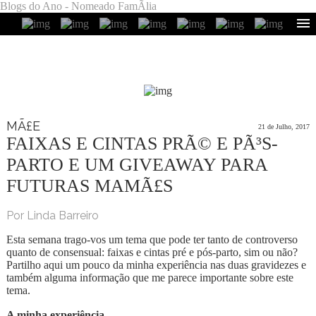
Blogs do Ano - Nomeado FamÃ­lia
MÃ£E
21 de Julho, 2017
FAIXAS E CINTAS PRÃ© E PÃ³S-
PARTO E UM GIVEAWAY PARA
FUTURAS MAMÃ£S
Por Linda Barreiro
Esta semana trago-vos um tema que pode ter tanto de controverso
quanto de consensual: faixas e cintas pré e pós-parto, sim ou não?
Partilho aqui um pouco da minha experiência nas duas gravidezes e
também alguma informação que me parece importante sobre este
tema.
A minha experiência