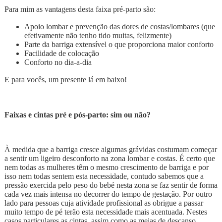
Para mim as vantagens desta faixa pré-parto são:
Apoio lombar e prevenção das dores de costas/lombares (que
efetivamente não tenho tido muitas, felizmente)
Parte da barriga extensível o que proporciona maior conforto
Facilidade de colocação
Conforto no dia-a-dia
E para vocês, um presente lá em baixo!
Faixas e cintas pré e pós-parto: sim ou não?
À medida que a barriga cresce algumas grávidas costumam começar
a sentir um ligeiro desconforto na zona lombar e costas. É certo que
nem todas as mulheres têm o mesmo crescimento de barriga e por
isso nem todas sentem esta necessidade, contudo sabemos que a
pressão exercida pelo peso do bebé nesta zona se faz sentir de forma
cada vez mais intensa no decorrer do tempo de gestação. Por outro
lado para pessoas cuja atividade profissional as obrigue a passar
muito tempo de pé terão esta necessidade mais acentuada. Nestes
casos particulares as cintas, assim como as meias de descanso,