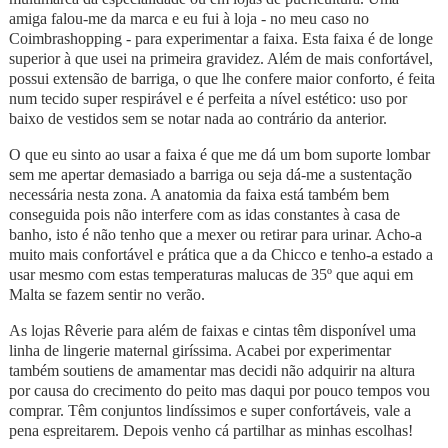
amiga falou-me da marca e eu fui à loja - no meu caso no
Coimbrashopping - para experimentar a faixa. Esta faixa é de longe
superior à que usei na primeira gravidez. Além de mais confortável,
possui extensão de barriga, o que lhe confere maior conforto, é feita
num tecido super respirável e é perfeita a nível estético: uso por
baixo de vestidos sem se notar nada ao contrário da anterior.
O que eu sinto ao usar a faixa é que me dá um bom suporte lombar
sem me apertar demasiado a barriga ou seja dá-me a sustentação
necessária nesta zona. A anatomia da faixa está também bem
conseguida pois não interfere com as idas constantes à casa de
banho, isto é não tenho que a mexer ou retirar para urinar. Acho-a
muito mais confortável e prática que a da Chicco e tenho-a estado a
usar mesmo com estas temperaturas malucas de 35º que aqui em
Malta se fazem sentir no verão.
As lojas Rêverie para além de faixas e cintas têm disponível uma
linha de lingerie maternal giríssima. Acabei por experimentar
também soutiens de amamentar mas decidi não adquirir na altura
por causa do crecimento do peito mas daqui por pouco tempos vou
comprar. Têm conjuntos lindíssimos e super confortáveis, vale a
pena espreitarem. Depois venho cá partilhar as minhas escolhas!