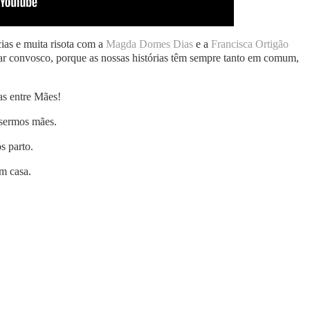
ias e muita risota com a
Magda Domes Dias
e a
Francisca Ortigão
har convosco, porque as nossas histórias têm sempre tanto em comum,
s entre Mães!
 sermos mães.
s parto.
m casa.