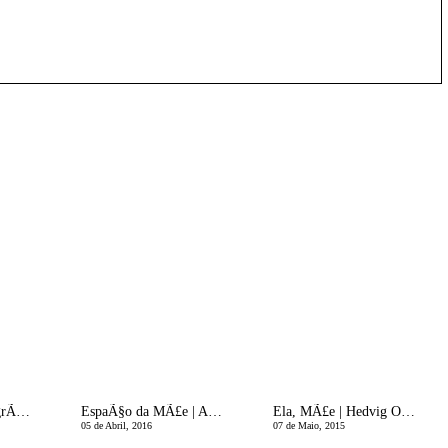
Ultra Stretch para grÃ¡vidas
EspaÃ§o da MÃ£e | AmbivalÃªncias Maternas
Ela, MÃ£e | Hedvig Opshaug
05 de Abril, 2016
07 de Maio, 2015