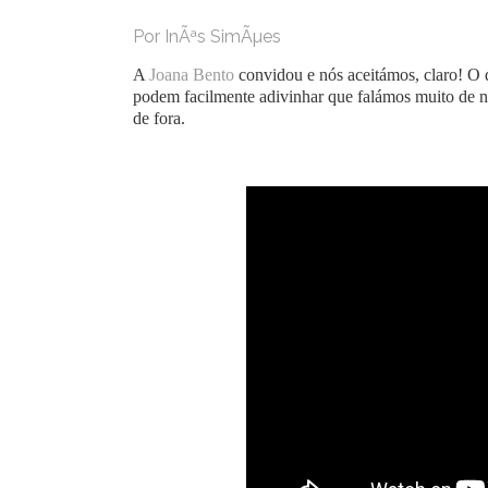
Por InÃªs SimÃµes
A
Joana Bento
convidou e nós aceitámos, claro! O 
podem facilmente adivinhar que falámos muito de n
de fora.