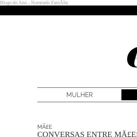
Blogs do Ano - Nomeado FamÃ­lia
MULHER
MÃ£E
CONVERSAS ENTRE MÃ£E