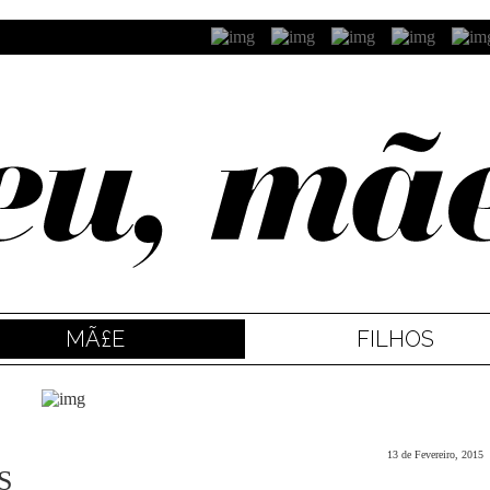
MÃ£E
FILHOS
13 de Fevereiro, 2015
S