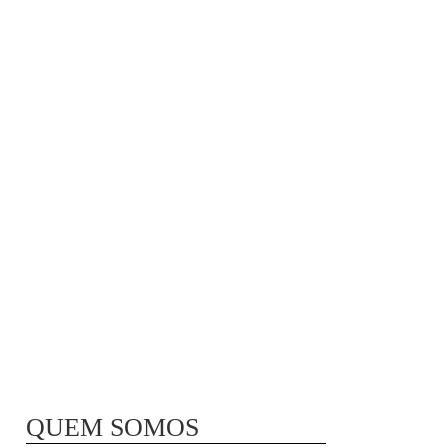
MÃ£E BIO-LÃ³GICA |
COMIDA PARA
CONGELAR
QUEM SOMOS