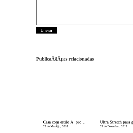
PublicaÃ§Ãµes relacionadas
Casa com estilo Ã prova de crianÃ§ada!
22 de MarÃ§o, 2018
29 de Dezembro, 2015