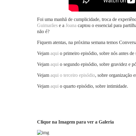
Foi uma manhã de cumplicidade, troca de experiênc
Guimarães
e a
Joana
captou o essencial para partil
não é?
Fiquem atentas, na próxima semana temos Conversa
Vejam
aqui
o primeiro episódio, sobre nós antes de
Vejam
aqui
o segundo episódio, sobre gravidez e pó
Vejam
aqui o terceiro episódio
, sobre organização e
Vejam
aqui
o quarto episódio, sobre intimidade.
Clique na Imagem para ver a Galeria