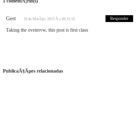
1 comentÃ¡rio(s)
Gert
Responder
10 de MarÃ§o, 2015 Ã s 08:32:16
Taking the oveiervw, this post is first class
PublicaÃ§Ãµes relacionadas