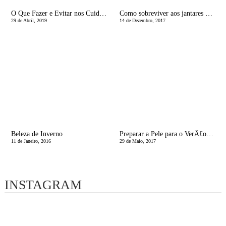
O Que Fazer e Evitar nos Cuidados com a Pele Durante a Gravidez
Como sobreviver aos jantares de Natal
29 de Abril, 2019
14 de Dezembro, 2017
Beleza de Inverno
Preparar a Pele para o VerÃ£o | Limpeza profunda - EsfoliaÃ§Ã£o
11 de Janeiro, 2016
29 de Maio, 2017
INSTAGRAM