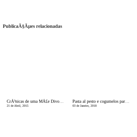
PublicaÃ§Ãµes relacionadas
CrÃ³nicas de uma MÃ£e Divorciada | Dos fernicoques do primeiro para a essÃªncia do segundo!
Pasta al pesto e cogumelos para poupar a mÃ£e!
21 de Abril, 2015
03 de Janeiro, 2018