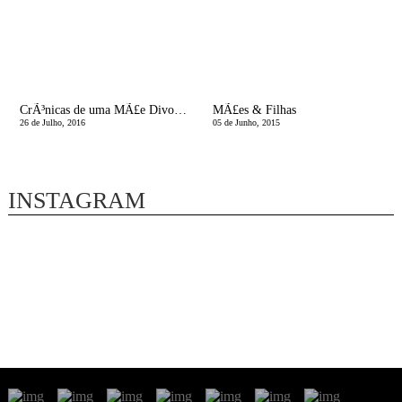
CrÃ³nicas de uma MÃ£e Divorciada | As mÃ£es nÃ£o tÃªm todas as respostas!
MÃ£es & Filhas
26 de Julho, 2016
05 de Junho, 2015
INSTAGRAM