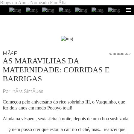
Blogs do Ano - Nomeado FamÃ­lia
MÃ£E
07 de Julho, 2014
AS MARAVILHAS DA
MATERNIDADE: CORRIDAS E
BARRIGAS
Por InÃªs SimÃµes
Começou pelo aniversário do rico sobrinho III, o Vasquinho, que
fez dois anos em modo Pocoyo total!
Ainda na véspera, sexta-feira à noite, depois de uma boa sushizada
§ nem posso crer que estou a cair no cliché, mas... realizei que