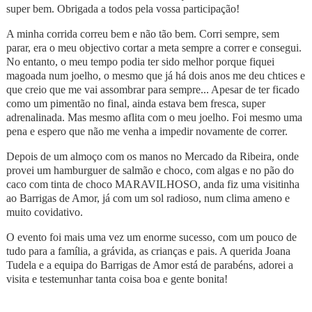
super bem. Obrigada a todos pela vossa participação!
A minha corrida correu bem e não tão bem. Corri sempre, sem
parar, era o meu objectivo cortar a meta sempre a correr e consegui.
No entanto, o meu tempo podia ter sido melhor porque fiquei
magoada num joelho, o mesmo que já há dois anos me deu chtices e
que creio que me vai assombrar para sempre... Apesar de ter ficado
como um pimentão no final, ainda estava bem fresca, super
adrenalinada. Mas mesmo aflita com o meu joelho. Foi mesmo uma
pena e espero que não me venha a impedir novamente de correr.
Depois de um almoço com os manos no Mercado da Ribeira, onde
provei um hamburguer de salmão e choco, com algas e no pão do
caco com tinta de choco MARAVILHOSO, anda fiz uma visitinha
ao Barrigas de Amor, já com um sol radioso, num clima ameno e
muito covidativo.
O evento foi mais uma vez um enorme sucesso, com um pouco de
tudo para a família, a grávida, as crianças e pais. A querida Joana
Tudela e a equipa do Barrigas de Amor está de parabéns, adorei a
visita e testemunhar tanta coisa boa e gente bonita!