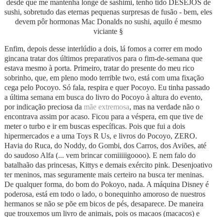
desde que me mantenha longe de sashimi, tenho tido DESEJOS de
sushi, sobretudo das eternas pequenas surpresas de fusão - bem, eles
devem pôr hormonas Mac Donalds no sushi, aquilo é mesmo
viciante §
Enfim, depois desse interlúdio a dois, lá fomos a correr em modo
gincana tratar dos últimos preparativos para o fim-de-semana que
estava mesmo à porta. Primeiro, tratar do presente do meu rico
sobrinho, que, em pleno modo terrible two, está com uma fixação
cega pelo Pocoyo. Só fala, respira e quer Pocoyo. Eu tinha passado
a última semana em busca do livro do Pocoyo à altura do evento,
por indicação preciosa da
mãe extremosa
, mas na verdade não o
encontrava assim por acaso. Ficou para a véspera, em que tive de
meter o turbo e ir em buscas específicas. Pois que fui a dois
hipermercados e a uma Toys R Us, e livros do Pocoyo, ZERO.
Havia do Ruca, do Noddy, do Gombi, dos Carros, dos Aviões, até
do saudoso Alfa (... vem brincar comiiiiigoooo). E nem falo do
batalhaão das princesas, Kittys e demais exército pink. Desenjoativo
ter meninos, mas seguramente mais certeiro na busca ter meninas.
De qualquer forma, do bom do Pokoyo, nada. A máquina Disney é
poderosa, está em todo o lado, o bonequinho amoroso de nuestros
hermanos se não se põe em bicos de pés, desaparece. De maneira
que trouxemos um livro de animais, pois os macaos (macacos) e