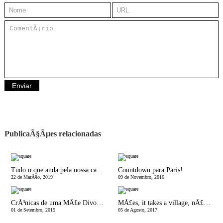
PublicaÃ§Ãµes relacionadas
Tudo o que anda pela nossa cabeÃ§a
Countdown para Paris!
22 de MarÃ§o, 2019
09 de Novembro, 2016
CrÃ³nicas de uma MÃ£e Divorciada | O Porco e a Galinha
MÃ£es, it takes a village, nÃ£o somos feitas de ferro!
01 de Setembro, 2015
05 de Agosto, 2017