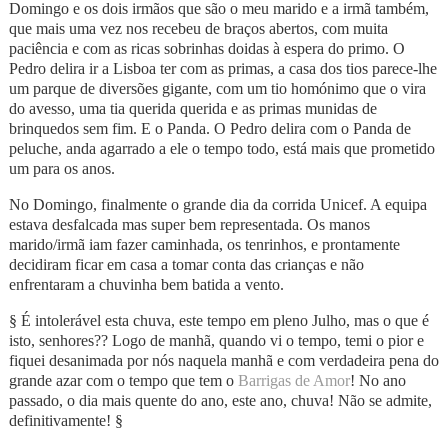
Domingo e os dois irmãos que são o meu marido e a irmã também,
que mais uma vez nos recebeu de braços abertos, com muita
paciência e com as ricas sobrinhas doidas à espera do primo. O
Pedro delira ir a Lisboa ter com as primas, a casa dos tios parece-lhe
um parque de diversões gigante, com um tio homónimo que o vira
do avesso, uma tia querida querida e as primas munidas de
brinquedos sem fim. E o Panda. O Pedro delira com o Panda de
peluche, anda agarrado a ele o tempo todo, está mais que prometido
um para os anos.
No Domingo, finalmente o grande dia da corrida Unicef. A equipa
estava desfalcada mas super bem representada. Os manos
marido/irmã iam fazer caminhada, os tenrinhos, e prontamente
decidiram ficar em casa a tomar conta das crianças e não
enfrentaram a chuvinha bem batida a vento.
§ É intolerável esta chuva, este tempo em pleno Julho, mas o que é
isto, senhores?? Logo de manhã, quando vi o tempo, temi o pior e
fiquei desanimada por nós naquela manhã e com verdadeira pena do
grande azar com o tempo que tem o
Barrigas de Amor
! No ano
passado, o dia mais quente do ano, este ano, chuva! Não se admite,
definitivamente! §