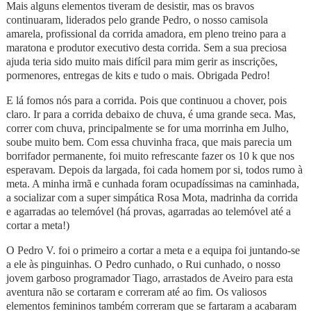
Mais alguns elementos tiveram de desistir, mas os bravos
continuaram, liderados pelo grande Pedro, o nosso camisola
amarela, profissional da corrida amadora, em pleno treino para a
maratona e produtor executivo desta corrida. Sem a sua preciosa
ajuda teria sido muito mais difícil para mim gerir as inscrições,
pormenores, entregas de kits e tudo o mais. Obrigada Pedro!
E lá fomos nós para a corrida. Pois que continuou a chover, pois
claro. Ir para a corrida debaixo de chuva, é uma grande seca. Mas,
correr com chuva, principalmente se for uma morrinha em Julho,
soube muito bem. Com essa chuvinha fraca, que mais parecia um
borrifador permanente, foi muito refrescante fazer os 10 k que nos
esperavam. Depois da largada, foi cada homem por si, todos rumo à
meta. A minha irmã e cunhada foram ocupadíssimas na caminhada,
a socializar com a super simpática Rosa Mota, madrinha da corrida
e agarradas ao telemóvel (há provas, agarradas ao telemóvel até a
cortar a meta!)
O Pedro V. foi o primeiro a cortar a meta e a equipa foi juntando-se
a ele às pinguinhas. O Pedro cunhado, o Rui cunhado, o nosso
jovem garboso programador Tiago, arrastados de Aveiro para esta
aventura não se cortaram e correram até ao fim. Os valiosos
elementos femininos também correram que se fartaram a acabaram