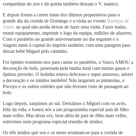
companhias do zoo e da quinta também deixam o V. maluco.
E depois fomos a correr tratar dos últimos preparativos para o
grande dia da corrida de Domingo e a visita ao evento
Barrigas de
Amor,
ao qual não podia deixar de fazer uma visita. Fazer malas,
reunir equipamento, imprimir o logo da equipa, milhões de afazeres.
Com o parabéns ao grande aniversariante no dia seguinte e a
viagem rumo à capital do império também, com uma paragem para
deixar bebé Miguel pelo caminho.
Foi óptimo reunirmo-nos para cantar os parabéns, o Vasco AMOU a
decoração do bolo, peneirada pela minha irmã com muitas ganas e
óptimo proveito. O bolinho estava delicioso e super amoroso, adorei
a decoração e os miúdos também! Não largaram as pintarolas, o
Pocoyo e os outros enfeites que não tiveram visto de passagem ao
bolo.
Logo depois, zarpámos ao sul. Deixámos o Miguel com os avós,
feliz da vida, e fomos nós a um programinha especial pais de filho
mais velho. Mas desta vez, bem além de pais de filho mais velho,
estivemos num programa especial reunião de irmãos.
Os três irmãos que sou e os meus reuniram-se para a corrida de