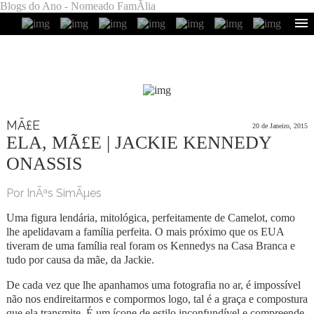
Blogs do Ano - Nomeado FamÃ­lia
MÃ£E
20 de Janeiro, 2015
ELA, MÃ£E | JACKIE KENNEDY
ONASSIS
Por InÃªs SimÃµes
Uma figura lendária, mitológica, perfeitamente de Camelot, como
lhe apelidavam a família perfeita. O mais próximo que os EUA
tiveram de uma família real foram os Kennedys na Casa Branca e
tudo por causa da mãe, da Jackie.
De cada vez que lhe apanhamos uma fotografia no ar, é impossível
não nos endireitarmos e compormos logo, tal é a graça e compostura
que ela transmite. É um ícone de estilo inconfundível e compreende-