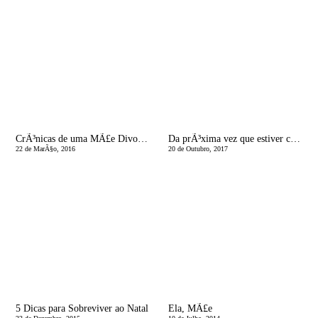
CrÃ³nicas de uma MÃ£e Divorciada | Ã€s Outras dos Maridos
Da prÃ³xima vez que estiver com os pais de uma crianÃ§a cronicamente doente, faÃ§a-lhes estas perguntas
22 de MarÃ§o, 2016
20 de Outubro, 2017
5 Dicas para Sobreviver ao Natal
Ela, MÃ£e