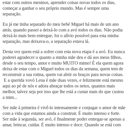
estar com outros meninos, aprender coisas novas todos os dias,
começar a ganhar o seu próprio mundo. Mas é sempre uma
separação.
Eu já me tinha separado do meu bebé Miguel há mais de um ano
atrás, quando passei a deixá-lo com a avó todos os dias. Não podia
deixá-lo mais bem entregue, foi o alívio possível para esta minha
separação, mas deixava-o, a separação estava lá.
Desta vez quem está a sofrer com esta nova etapa é a avó. Eu nunca
poderei agradecer o quanto a minha mãe deu e dá aos meus filhos,
desde o seu tempo, amor e muito MUITO mimo! É ela quem agora
deixa de estar com o Miguel todos os dias da semana, quem tem de
reconstruir a sua rotina, quem vai abrir os braços para novas coisas.
E a querida vovó Lena é mãe duas vezes, e felizmente está mesmo
aqui ao pé de nós e adora abraçar todos os netos, quantos mais
melhor, talvez seja por isso que lhe está a custar mais do que custou
a mim...
Ser mãe à primeira é vivê-lo intensamente e conjugar o amor de mãe
com a vida que estamos ainda a construir. É muito intenso e forte.
Ser mãe à segunda, ser avó, é finalmente poder entregar-se apenas a
amar, brincar, cuidar. É muito intenso e doce. Quando se está com