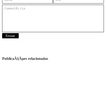
PublicaÃ§Ãµes relacionadas