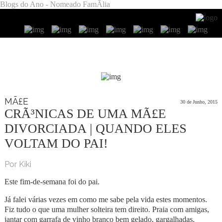
Blogs do Ano - Nomeado FamÃ­lia
MÃ£E
30 de Junho, 2015
CRÃ³NICAS DE UMA MÃ£E
DIVORCIADA | QUANDO ELES
VOLTAM DO PAI!
Por Kiki
Este fim-de-semana foi do pai.
Já falei várias vezes em como me sabe pela vida estes momentos.
Fiz tudo o que uma mulher solteira tem direito. Praia com amigas,
jantar com garrafa de vinho branco bem gelado, gargalhadas,