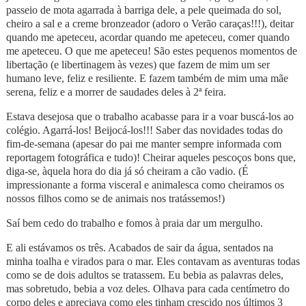
passeio de mota agarrada à barriga dele, a pele queimada do sol,
cheiro a sal e a creme bronzeador (adoro o Verão caraças!!!), deitar
quando me apeteceu, acordar quando me apeteceu, comer quando
me apeteceu. O que me apeteceu! São estes pequenos momentos de
libertação (e libertinagem às vezes) que fazem de mim um ser
humano leve, feliz e resiliente. E fazem também de mim uma mãe
serena, feliz e a morrer de saudades deles à 2ª feira.
Estava desejosa que o trabalho acabasse para ir a voar buscá-los ao
colégio. Agarrá-los! Beijocá-los!!! Saber das novidades todas do
fim‑de‑semana (apesar do pai me manter sempre informada com
reportagem fotográfica e tudo)! Cheirar aqueles pescoços bons que,
diga-se, àquela hora do dia já só cheiram a cão vadio. (É
impressionante a forma visceral e animalesca como cheiramos os
nossos filhos como se de animais nos tratássemos!)
Saí bem cedo do trabalho e fomos à praia dar um mergulho.
E ali estávamos os três. Acabados de sair da água, sentados na
minha toalha e virados para o mar. Eles contavam as aventuras todas
como se de dois adultos se tratassem. Eu bebia as palavras deles,
mas sobretudo, bebia a voz deles. Olhava para cada centímetro do
corpo deles e apreciava como eles tinham crescido nos últimos 3