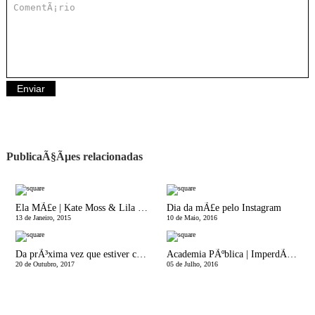
PublicaÃ§Ãµes relacionadas
Ela MÃ£e | Kate Moss & Lila Grace
Dia da mÃ£e pelo Instagram
13 de Janeiro, 2015
10 de Maio, 2016
Da prÃ³xima vez que estiver com os pais de uma crianÃ§a cronicamente doente, faÃ§a-lhes estas perguntas
Academia PÃºblica | ImperdÃ­vel, palestra sobre SONO dos bebÃ©s
20 de Outubro, 2017
05 de Julho, 2016