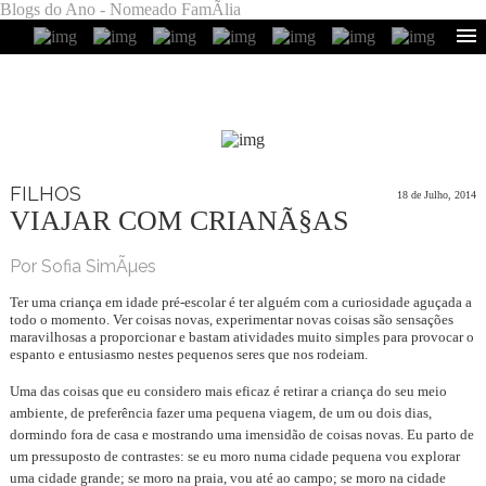
Blogs do Ano - Nomeado FamÃ­lia
FILHOS
18 de Julho, 2014
VIAJAR COM CRIANÃ§AS
Por Sofia SimÃµes
Ter uma criança em idade pré-escolar é ter alguém com a curiosidade aguçada a
todo o momento. Ver coisas novas, experimentar novas coisas são sensações
maravilhosas a proporcionar e bastam atividades muito simples para provocar o
espanto e entusiasmo nestes pequenos seres que nos rodeiam.
Uma das coisas que eu considero mais eficaz é retirar a criança do seu meio
ambiente, de preferência fazer uma pequena viagem, de um ou dois dias,
dormindo fora de casa e mostrando uma imensidão de coisas novas. Eu parto de
um pressuposto de contrastes: se eu moro numa cidade pequena vou explorar
uma cidade grande; se moro na praia, vou até ao campo; se moro na cidade