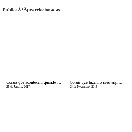
PublicaÃ§Ãµes relacionadas
Coisas que acontecem quando sÃ£o os pais a levÃ¡-los Ã escola
Coisas que fazem o meu anjinho de dois anos chorar
25 de Janeiro, 2017
25 de Novembro, 2015