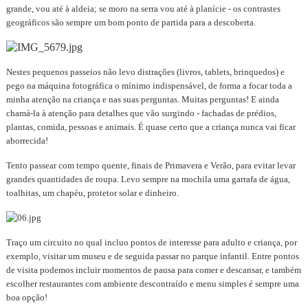
grande, vou até à aldeia; se moro na serra vou até à planície - os contrastes
geográficos são sempre um bom ponto de partida para a descoberta.
Nestes pequenos passeios não levo distrações (livros, tablets, brinquedos) e
pego na máquina fotográfica o mínimo indispensável, de forma a focar toda a
minha atenção na criança e nas suas perguntas. Muitas perguntas! E ainda
chamá-la à atenção para detalhes que vão surgindo - fachadas de prédios,
plantas, comida, pessoas e animais. É quase certo que a criança nunca vai ficar
aborrecida!
Tento passear com tempo quente, finais de Primavera e Verão, para evitar levar
grandes quantidades de roupa. Levo sempre na mochila uma garrafa de água,
toalhitas, um chapéu, protetor solar e dinheiro.
Traço um circuito no qual incluo pontos de interesse para adulto e criança, por
exemplo, visitar um museu e de seguida passar no parque infantil. Entre pontos
de visita podemos incluir momentos de pausa para comer e descansar, e também
escolher restaurantes com ambiente descontraído e menu simples é sempre uma
boa opção!