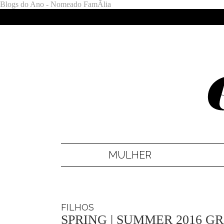
Blogs do Ano - Nomeado FamÃ­lia
MULHER
FILHOS
SPRING | SUMMER 2016 G