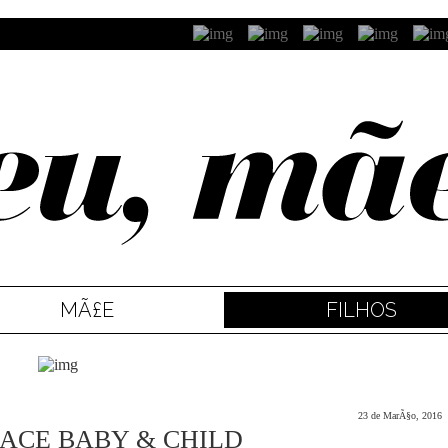
MÃ£E
FILHOS
23 de MarÃ§o, 2016
RACE BABY & CHILD