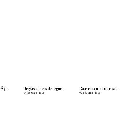
BalanÃ§os e ResoluÃ§Ãµes
Regras e dicas de seguranÃ§a para os nossos filhos jogarem consolas e online
Date com o meu crescido!
14 de Maio, 2018
02 de Julho, 2015