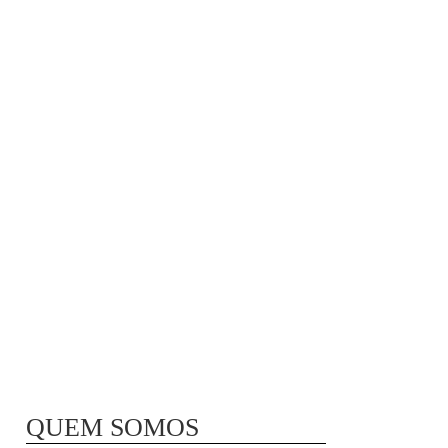
MÃ£E BIO-LÃ³GICA |
COMIDA PARA
CONGELAR
QUEM SOMOS