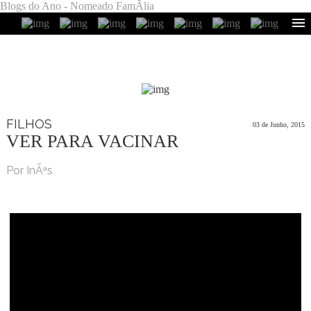
Blogs do Ano - Nomeado FamÃ­lia
FILHOS
03 de Junho, 2015
VER PARA VACINAR
Por InÃªs