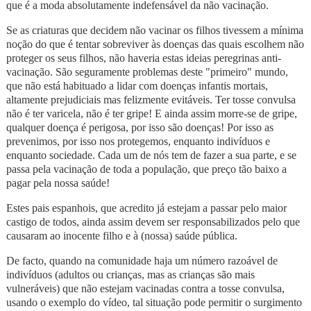
que é a moda absolutamente indefensável da não vacinação.
Se as criaturas que decidem não vacinar os filhos tivessem a mínima
noção do que é tentar sobreviver às doenças das quais escolhem não
proteger os seus filhos, não haveria estas ideias peregrinas anti-
vacinação. São seguramente problemas deste "primeiro" mundo,
que não está habituado a lidar com doenças infantis mortais,
altamente prejudiciais mas felizmente evitáveis. Ter tosse convulsa
não é ter varicela, não é ter gripe! E ainda assim morre-se de gripe,
qualquer doença é perigosa, por isso são doenças! Por isso as
prevenimos, por isso nos protegemos, enquanto indivíduos e
enquanto sociedade. Cada um de nós tem de fazer a sua parte, e se
passa pela vacinação de toda a população, que preço tão baixo a
pagar pela nossa saúde!
Estes pais espanhois, que acredito já estejam a passar pelo maior
castigo de todos, ainda assim devem ser responsabilizados pelo que
causaram ao inocente filho e à (nossa) saúde pública.
De facto, quando na comunidade haja um número razoável de
indivíduos (adultos ou crianças, mas as crianças são mais
vulneráveis) que não estejam vacinadas contra a tosse convulsa,
usando o exemplo do vídeo, tal situação pode permitir o surgimento