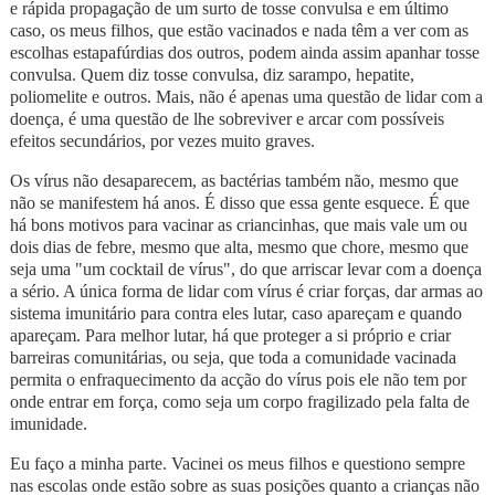
e rápida propagação de um surto de tosse convulsa e em último
caso, os meus filhos, que estão vacinados e nada têm a ver com as
escolhas estapafúrdias dos outros, podem ainda assim apanhar tosse
convulsa. Quem diz tosse convulsa, diz sarampo, hepatite,
poliomelite e outros. Mais, não é apenas uma questão de lidar com a
doença, é uma questão de lhe sobreviver e arcar com possíveis
efeitos secundários, por vezes muito graves.
Os vírus não desaparecem, as bactérias também não, mesmo que
não se manifestem há anos. É disso que essa gente esquece. É que
há bons motivos para vacinar as criancinhas, que mais vale um ou
dois dias de febre, mesmo que alta, mesmo que chore, mesmo que
seja uma "um cocktail de vírus", do que arriscar levar com a doença
a sério. A única forma de lidar com vírus é criar forças, dar armas ao
sistema imunitário para contra eles lutar, caso apareçam e quando
apareçam. Para melhor lutar, há que proteger a si próprio e criar
barreiras comunitárias, ou seja, que toda a comunidade vacinada
permita o enfraquecimento da acção do vírus pois ele não tem por
onde entrar em força, como seja um corpo fragilizado pela falta de
imunidade.
Eu faço a minha parte. Vacinei os meus filhos e questiono sempre
nas escolas onde estão sobre as suas posições quanto a crianças não