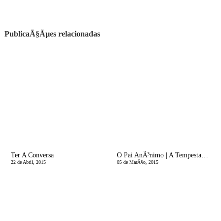
PublicaÃ§Ãµes relacionadas
Ter A Conversa
O Pai AnÃ³nimo | A Tempestade Perfeita
22 de Abril, 2015
05 de MarÃ§o, 2015