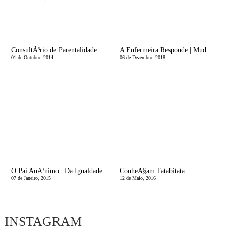
ConsultÃ³rio de Parentalidade: Teimosia sem fim?
A Enfermeira Responde | Mudar a Fralda, tem ciÃªncia?
01 de Outubro, 2014
06 de Dezembro, 2018
O Pai AnÃ³nimo | Da Igualdade
ConheÃ§am Tatabitata
07 de Janeiro, 2015
12 de Maio, 2016
INSTAGRAM