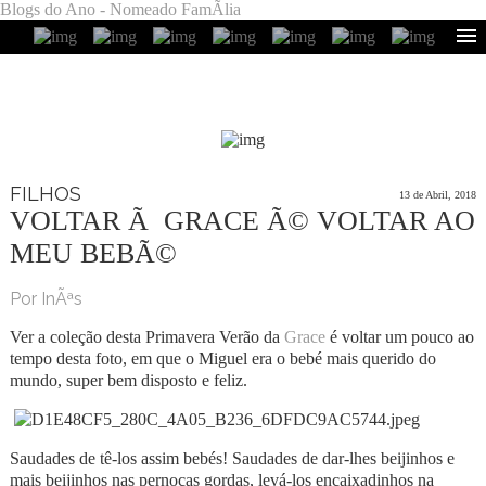
Blogs do Ano - Nomeado FamÃ­lia
FILHOS
13 de Abril, 2018
VOLTAR Ã GRACE Ã© VOLTAR AO
MEU BEBÃ©
Por InÃªs
Ver a coleção desta Primavera Verão da
Grace
é voltar um pouco ao
tempo desta foto, em que o Miguel era o bebé mais querido do
mundo, super bem disposto e feliz.
Saudades de tê-los assim bebés! Saudades de dar-lhes beijinhos e
mais beijinhos nas pernocas gordas, levá-los encaixadinhos na