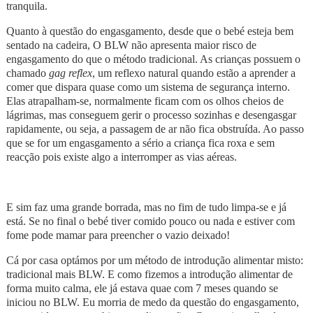
tranquila.
Quanto à questão do engasgamento, desde que o bebé esteja bem
sentado na cadeira, O BLW não apresenta maior risco de
engasgamento do que o método tradicional. As crianças possuem o
chamado
gag reflex
, um reflexo natural quando estão a aprender a
comer que dispara quase como um sistema de segurança interno.
Elas atrapalham-se, normalmente ficam com os olhos cheios de
lágrimas, mas conseguem gerir o processo sozinhas e desengasgar
rapidamente, ou seja, a passagem de ar não fica obstruída. Ao passo
que se for um engasgamento a sério a criança fica roxa e sem
reacção pois existe algo a interromper as vias aéreas.
E sim faz uma grande borrada, mas no fim de tudo limpa-se e já
está. Se no final o bebé tiver comido pouco ou nada e estiver com
fome pode mamar para preencher o vazio deixado!
Cá por casa optámos por um método de introdução alimentar misto:
tradicional mais BLW. E como fizemos a introdução alimentar de
forma muito calma, ele já estava quae com 7 meses quando se
iniciou no BLW. Eu morria de medo da questão do engasgamento,