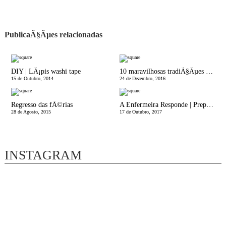
PublicaÃ§Ãµes relacionadas
DIY | LÃ¡pis washi tape
10 maravilhosas tradiÃ§Ãµes de natal
15 de Outubro, 2014
24 de Dezembro, 2016
Regresso das fÃ©rias
A Enfermeira Responde | PreparaÃ§Ã£o da Mala da Grande Viagem - A Mala da Maternidade!
28 de Agosto, 2015
17 de Outubro, 2017
INSTAGRAM