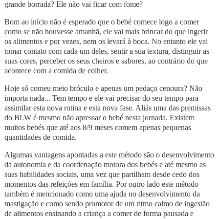
grande borrada? Ele não vai ficar com fome?
Bom ao início não é esperado que o bebé comece logo a comer
como se não houvesse amanhã, ele vai mais brincar do que ingerir
os alimentos e por vezes, nem os levará à boca. No entanto ele vai
tomar contato com cada um deles, sentir a sua textura, distinguir as
suas cores, perceber os seus cheiros e sabores, ao contrário do que
acontece com a comida de colher.
Hoje só comeu meio bróculo e apenas um pedaço cenoura? Não
importa nada... Tem tempo e ele vai precisar do seu tempo para
assimilar esta nova rotina e esta nova fase. Aliás uma das premissas
do BLW é mesmo não apressar o bebé nesta jornada. Existem
muitos bebés que até aos 8/9 meses comem apenas pequenas
quantidades de comida.
Algumas vantagens apontadas a este método são o desenvolvimento
da autonomia e da coordenação motora dos bebés e até mesmo as
suas habilidades sociais, uma vez que partilham desde cedo dos
momentos das refeiçóes em família. Por outro lado este método
também é mencionado como uma ajuda no desenvolvimento da
mastigação e como sendo promotor de um ritmo calmo de ingestão
de alimentos ensinando a criança a comer de forma pausada e