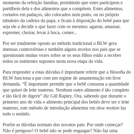
momento da refeição familiar, permitindo que estes participem e
partilhem dela e dos alimentos que a compõem. Estes alimentos,
cortados em padaços, são colocados num prato, ou no próprio
tabuleiro da cadeira da papa, e ficam à disposição do bebé para que
seja ele a decidir o que fazer com os mesmos: agarrar, amassar,
espremer, cheirar, levar à boca, comer...
Por ser totalmente oposto ao método tradicional o BLW gera
imensas controvérsias e também alguns receios nos pais que se
questionam muitas vezes sobre se os seus filhos estão a receber
todos os nutrientes supostos nesta nova etapa da vida.
Para responder a estas dúvidas é importante referir que a filosofia do
BLW funciona a par com um regime de amamentação em livre
demanda. “É importante permitir que o bebê consuma a quantidade
que quiser de leite materno. Nenhum outro alimento é tão completo
e tão fácil de digerir” diz Gill Rapley. Ora, sabendo que durante o
primeiro ano de vida o alimento principal dos bebés deve ser o leite
materno, este método de introdução alimentar em
slow motion
faz
todo o sentido.
Porém as dúvidas normais dos novatos pais: Por onde começar?
Não é perigoso? O bebé não se pode engasgar? Não faz uma