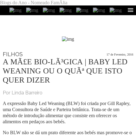
Blogs do Ano - Nomeado FamÃ­lia
FILHOS
17 de Fevereiro, 2016
A MÃ£E BIO-LÃ³GICA | BABY LED
WEANING OU O QUÃª QUE ISTO
QUER DIZER
Por Linda Barreiro
A expressão Baby Led Weaning (BLW) foi criada por Gill Rapley,
uma Consultora de Saúde e Parteira britânica. Trata-se de um
método de introdução alimentar que consiste em oferecer os
alimentos em pedaços aos bebés.
No BLW não se dá um prato diferente aos bebés mas promove-se o