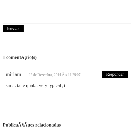
1 comentÃ¡rio(s)
miriam
Responder
22 de Dezembro, 2014 Ã s 11:29:07
sim... tal e qual... very typical ;)
PublicaÃ§Ãµes relacionadas