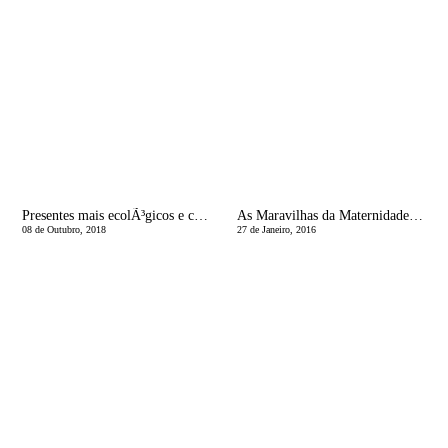
Presentes mais ecolÃ³gicos e conscientes sem trabalho
As Maravilhas da Maternidade | A hora do banho
08 de Outubro, 2018
27 de Janeiro, 2016