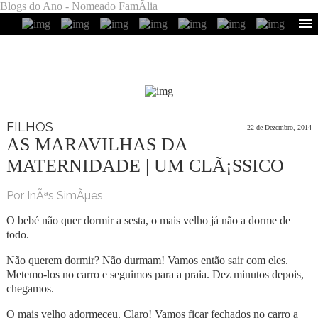
Blogs do Ano - Nomeado FamÃ­lia
FILHOS
22 de Dezembro, 2014
AS MARAVILHAS DA
MATERNIDADE | UM CLÃ¡SSICO
Por InÃªs SimÃµes
O bebé não quer dormir a sesta, o mais velho já não a dorme de
todo.
Não querem dormir? Não durmam! Vamos então sair com eles.
Metemo-los no carro e seguimos para a praia. Dez minutos depois,
chegamos.
O mais velho adormeceu. Claro! Vamos ficar fechados no carro a