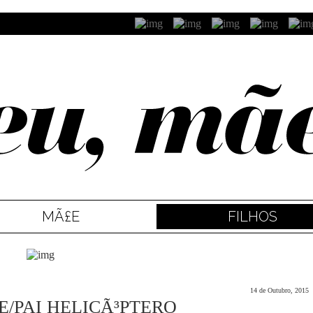
MÃ£E
FILHOS
14 de Outubro, 2015
E/PAI HELICÃ³PTERO