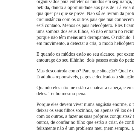
organizados para entreter os miúdos em segurança, p
bebida, dando a oportunidade aos pais de ir à vida
qualquer pai que se preze. Não só se livram da prol
circunstância com os outros pais que mal conhecem
está contado. Menos os pais helecóptero. Eles ficam
uma sombra dos seus filhos, só não entram no recin
porque não têm meias anti-derrapantes. O ridícul
em movimento, a detectar a cria, o modo helicópter
E quando os miúdos estão ao seu alcance, por exempl
entourage do seu filhinho, dois passos atrás do peti
Mas descontrola como? Para que situação? Qual é 
lá adultos reponsáveis, pagos e dedicados à situaç
Quando eles não me estão a chatear a cabeça, e eu 
deles. Tenho mesmo pena.
Porque eles devem viver numa angústia enorme, o t
deixar os seus filhos sozinhos, ou apenas vê-los de
com os outros, a fazer as suas próprias conquistas?
outros, de confiar no filho que estão a criar, de co
felizmente não é um problema meu (nem sempre...)