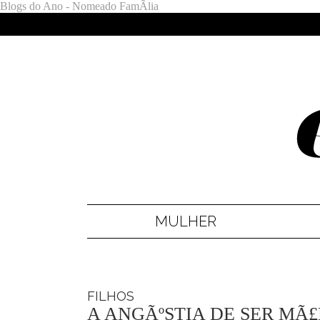
Blogs do Ano - Nomeado FamÃ­lia
MULHER
FILHOS
A ANGÃºSTIA DE SER MÃ£