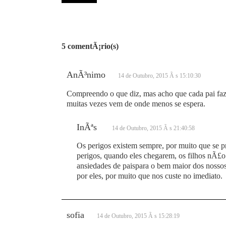
5 comentÃ¡rio(s)
AnÃ³nimo
14 de Outubro, 2015 Ã s 15:10:30
Compreendo o que diz, mas acho que cada pai faz 
muitas vezes vem de onde menos se espera.
InÃªs
14 de Outubro, 2015 Ã s 21:40:58
Os perigos existem sempre, por muito que se pro
perigos, quando eles chegarem, os filhos nÃ£o
ansiedades de paispara o bem maior dos nosso
por eles, por muito que nos custe no imediato.
sofia
14 de Outubro, 2015 Ã s 15:28:19