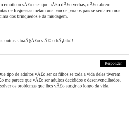
rin emoticon sÃ£o eles que nÃ£o dÃ£o verbas, nÃ£o abrem
tas de freguesias metam uns bancos para os pais se sentarem nos
 cima dos brinquedos e da miudagem.
as outras situaÃ§Ã£oes Ã© o hÃ¡bito!!
Responder
Que tipo de adultos vÃ£o ser os filhos se toda a vida deles tiverem
o me parece que vÃ£o ser adultos decididos e desenvencilhados,
olver os problemas que lhes vÃ£o surgir ao longo da vida.