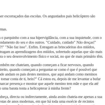
 ser escorraçados das escolas. Os angustiados pais helicóptero são
rmas.
 o parquinho com a sua hipervigilância, com a sua inquietude, com o
 andamento do seu e dos outros. "Cuidado, cuidado" Não desças!"
" "Não faz isso". Enfim. Estragam as brincadeiras dos miúdos,
tragam as aprendizagens dos miúdos, sobretudo aquelas que são mais
a o seu desenvolvimento físico e social, no que de mais primário têm.
 também me chateiam, quando começam a ficar nervosos, quando
direito, quando começam a perguntar-se como é que é possível que
"Onde andam os pais destes meninos, que aqui andam como meninos
tomar conta de ti, hein?" Cá estou eu, depois de me levantar a bufar
 marcar presença e mostrar que aquele menino tem mãe e que ela até
o uma barata tonta a helicopterar à minha frente?
eça, directa ou indirectamente, ainda assim chateia-me apenas a sua
estas de anos modernas, em que há toda uma esoécie de recintos