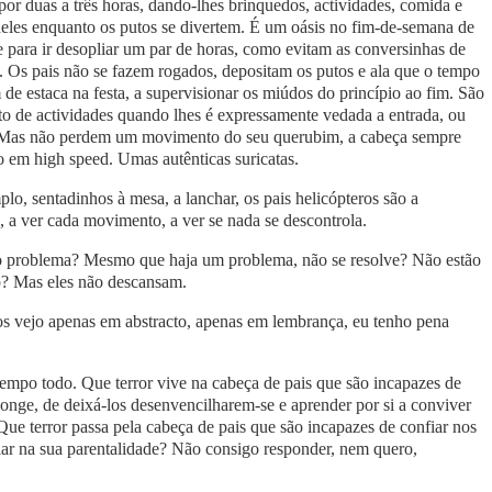
or duas a três horas, dando-lhes brinquedos, actividades, comida e
 deles enquanto os putos se divertem. É um oásis no fim-de-semana de
e para ir desopliar um par de horas, como evitam as conversinhas de
. Os pais não se fazem rogados, depositam os putos e ala que o tempo
 de estaca na festa, a supervisionar os miúdos do princípio ao fim. São
to de actividades quando lhes é expressamente vedada a entrada, ou
o. Mas não perdem um movimento do seu querubim, a cabeça sempre
o em high speed. Umas autênticas suricatas.
o, sentadinhos à mesa, a lanchar, os pais helicópteros são a
z, a ver cada movimento, a ver se nada se descontrola.
o problema? Mesmo que haja um problema, não se resolve? Não estão
ão? Mas eles não descansam.
os vejo apenas em abstracto, apenas em lembrança, eu tenho pena
empo todo. Que terror vive na cabeça de pais que são incapazes de
 longe, de deixá-los desenvencilharem-se e aprender por si a conviver
 Que terror passa pela cabeça de pais que são incapazes de confiar nos
nfiar na sua parentalidade? Não consigo responder, nem quero,
.