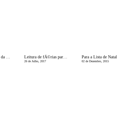
AMDM | O Melhor da Praia
Leitura de fÃ©rias para os miÃºdos!
Para a Lista de Natal
26 de Julho, 2017
02 de Dezembro, 2015