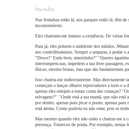
Por InÃªs
Nas festinhas estão lá, nos parques estão lá, têm de
incontornáveis.
Eles chateiam-me imenso a existência. De várias fo
Para já, eles poluem o ambiente dos miúdos. Minam
seu controlfreakness. Sempre a amparar, a podar o
"Desce!" Estás bem, amorzinho?" "Queres águinha?!
interrompem-nas, impedem a sua livre passagem, es
físicas, mesmo brutas, mas que são fundamentais par
Isso chateia-me indirectamente. Mas directamente
começam a lançar olhares reprovadores a torto e a 
apenas eles estejam a tomar conta das crianças? 
selvagens?" "Onde está a tua mamã, que não está a 
por dentro, apenas para picar o ponto, apenas para
está atenta. Como poderia eu não estar, pois se tenh
Mas mesmo quando eles não estão a chatear-me a cab
presença. Tomei-os de ponta. Por exemplo, nestas f