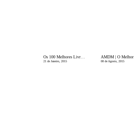
Os 100 Melhores Livros para CrianÃ§as
21 de Janeiro, 2015
08 de Agosto, 2015