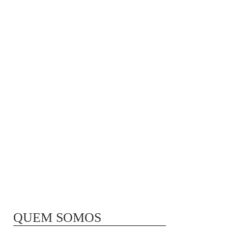
MÃ£E BIO-LÃ³GICA |
COMIDA PARA
CONGELAR
QUEM SOMOS