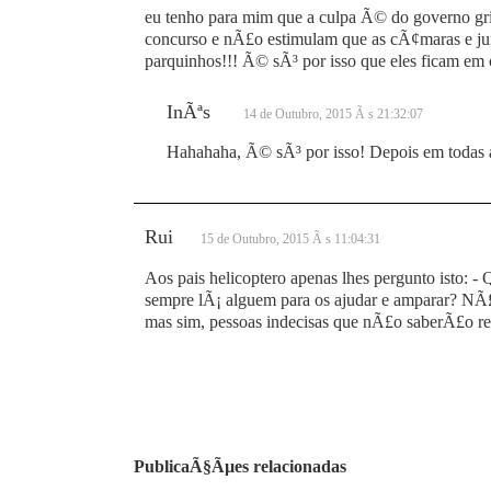
eu tenho para mim que a culpa Ã© do governo g
concurso e nÃ£o estimulam que as cÃ¢maras e jun
parquinhos!!! Ã© sÃ³ por isso que eles ficam em
InÃªs
14 de Outubro, 2015 Ã s 21:32:07
Hahahaha, Ã© sÃ³ por isso! Depois em todas 
Rui
15 de Outubro, 2015 Ã s 11:04:31
Aos pais helicoptero apenas lhes pergunto isto: - 
sempre lÃ¡ alguem para os ajudar e amparar? NÃ£
mas sim, pessoas indecisas que nÃ£o saberÃ£o res
PublicaÃ§Ãµes relacionadas