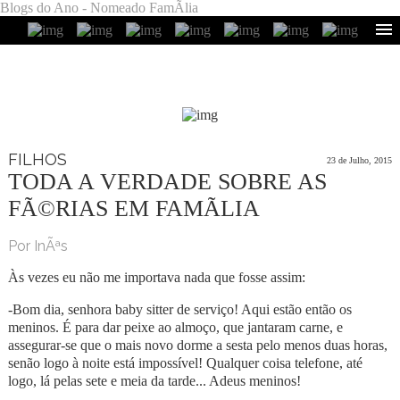
Blogs do Ano - Nomeado FamÃ­lia
FILHOS
23 de Julho, 2015
TODA A VERDADE SOBRE AS
FÃ©RIAS EM FAMÃ­LIA
Por InÃªs
Às vezes eu não me importava nada que fosse assim:
-Bom dia, senhora baby sitter de serviço! Aqui estão então os
meninos. É para dar peixe ao almoço, que jantaram carne, e
assegurar-se que o mais novo dorme a sesta pelo menos duas horas,
senão logo à noite está impossível! Qualquer coisa telefone, até
logo, lá pelas sete e meia da tarde... Adeus meninos!