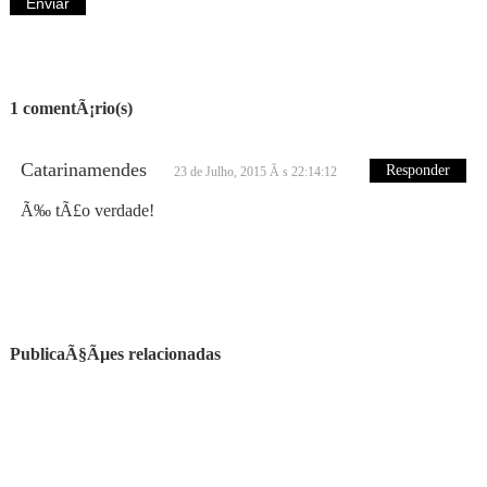
1 comentÃ¡rio(s)
Catarinamendes
Responder
23 de Julho, 2015 Ã s 22:14:12
Ã‰ tÃ£o verdade!
PublicaÃ§Ãµes relacionadas