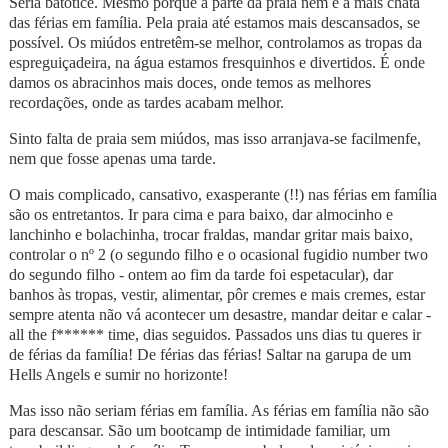
Seria batotice. Mesmo porque a parte da praia nem é a mais chata
das férias em família. Pela praia até estamos mais descansados, se
possível. Os miúdos entretêm-se melhor, controlamos as tropas da
espreguiçadeira, na água estamos fresquinhos e divertidos. É onde
damos os abracinhos mais doces, onde temos as melhores
recordações, onde as tardes acabam melhor.
Sinto falta de praia sem miúdos, mas isso arranjava-se facilmenfe,
nem que fosse apenas uma tarde.
O mais complicado, cansativo, exasperante (!!) nas férias em família
são os entretantos. Ir para cima e para baixo, dar almocinho e
lanchinho e bolachinha, trocar fraldas, mandar gritar mais baixo,
controlar o nº 2 (o segundo filho e o ocasional fugidio number two
do segundo filho - ontem ao fim da tarde foi espetacular), dar
banhos às tropas, vestir, alimentar, pôr cremes e mais cremes, estar
sempre atenta não vá acontecer um desastre, mandar deitar e calar -
all the f****** time, dias seguidos. Passados uns dias tu queres ir
de férias da família! De férias das férias! Saltar na garupa de um
Hells Angels e sumir no horizonte!
Mas isso não seriam férias em família. As férias em família não são
para descansar. São um bootcamp de intimidade familiar, um