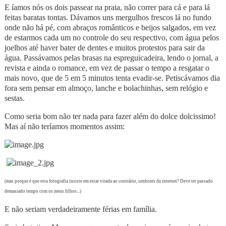
E íamos nós os dois passear na praia, não correr para cá e para lá
feitas baratas tontas. Dávamos uns mergulhos frescos lá no fundo
onde não há pé, com abraços românticos e beijos salgados, em vez
de estarmos cada um no controle do seu respectivo, com água pelos
joelhos até haver bater de dentes e muitos protestos para sair da
água. Passávamos pelas brasas na espreguicadeira, lendo o jornal, a
revista e ainda o romance, em vez de passar o tempo a resgatar o
mais novo, que de 5 em 5 minutos tenta evadir-se. Petiscávamos dia
fora sem pensar em almoço, lanche e bolachinhas, sem relógio e
sestas.
Como seria bom não ter nada para fazer além do dolce dolcissimo!
Mas aí não teríamos momentos assim:
(mas porque é que esta fotografia insiste em estar virada ao contrário, senhores da internet? Deve ter passado
demasiado tempo com os meus filhos...)
E não seriam verdadeiramente férias em família.