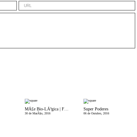
MÃ£e Bio-LÃ³gica | Fraldas de Pano: Retrocesso ou AvanÃ§o?
Super Poderes
30 de MarÃ§o, 2016
06 de Outubro, 2016