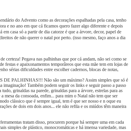
alendário do Advento como as decorações espalhadas pela casa, tenho
ora e no ano em que cá ficamos quero fazer algo diferente e depois
 em casa só a partir de dia catorze é que a árvore, decor, papel de
ireitos de não querer o natal por perto. (isso mesmo, faço anos a dia
sto de certeza! Pegava nas palhinhas que por cá andam, não sei como se
s de festas e apaixonamentos temporâreos que esta mãe tem em lojas de
 tenho sérias dificuldades entre escolher cadernos, blocas de notas,
ITAS DE PALHINHAS!!! Não são um máximo? Assim simples que só é
uma imaginação! Também podem seguir os links e seguir passo a passo
 tudo, grinaldas na parede, grinaldas para a árvore, estrelas para as
e a mesa da consoada, enfim... para mim o Natal não tem que ser
modo clássico que é sempre igual, tem é que ser nosso e n oque eu
ões de dois em dois anos... ele não refila e os miúdos têm maneira
de ferramentas tratam disso, procurem porque há sempre uma em cada
 mais simples de plástico, monocromáticas e há imensa variedade, mas