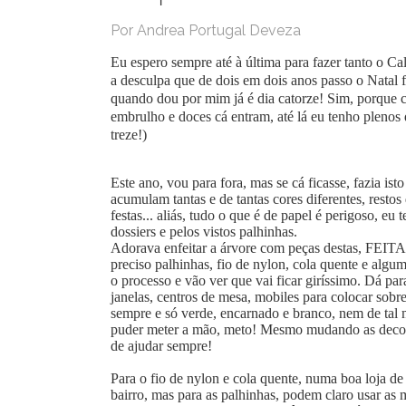
Por Andrea Portugal Deveza
Eu espero sempre até à última para fazer tanto o C
a desculpa que de dois em dois anos passo o Natal f
quando dou por mim já é dia catorze! Sim, porque cá
embrulho e doces cá entram, até lá eu tenho plenos d
treze!)
Este ano, vou para fora, mas se cá ficasse, fazia i
acumulam tantas e de tantas cores diferentes, resto
festas... aliás, tudo o que é de papel é perigoso, eu
dossiers e pelos vistos palhinhas.
Adorava enfeitar a árvore com peças destas, FE
preciso palhinhas, fio de nylon, cola quente e alg
o processo e vão ver que vai ficar giríssimo. Dá para
janelas, centros de mesa, mobiles para colocar sobr
sempre e só verde, encarnado e branco, nem de tal 
puder meter a mão, meto! Mesmo mudando as decoraç
de ajudar sempre!
Para o fio de nylon e cola quente, numa boa loja 
bairro, mas para as palhinhas, podem claro usar as