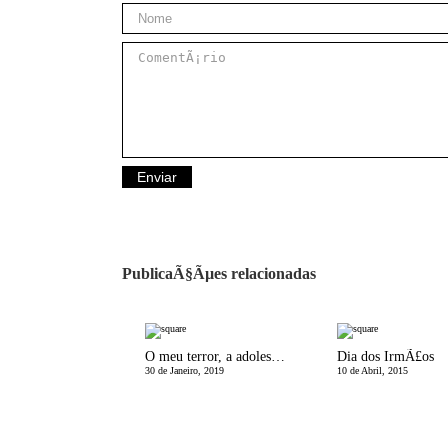
PublicaÃ§Ãµes relacionadas
O meu terror, a adolescÃªncia
Dia dos IrmÃ£os
30 de Janeiro, 2019
10 de Abril, 2015