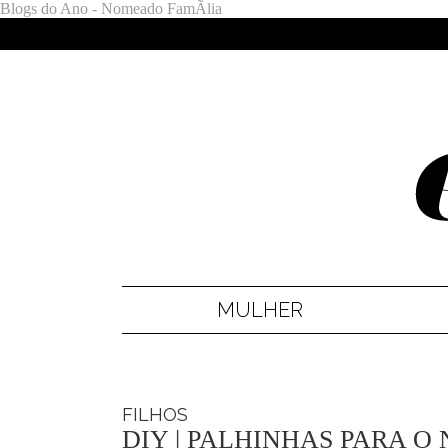
Blogs do Ano - Nomeado FamÃ­lia
MULHER
FILHOS
DIY | PALHINHAS PARA O