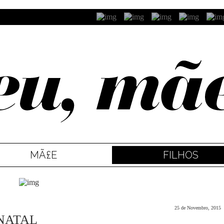
MÃ£E
FILHOS
25 de Novembro, 2015
 NATAL