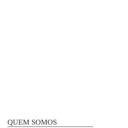
MÃ£E BIO-LÃ³GICA |
COMIDA PARA
CONGELAR
QUEM SOMOS