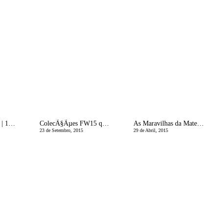
MÃ£e Bio-LÃ³gica | 10 coisas que adoro no meu filho de 2 anos e 1/2
ColecÃ§Ãµes FW15 que adoramos | CherryPapaya Kids
As Maravilhas da Maternidade | Dores de Crescimento
23 de Setembro, 2015
29 de Abril, 2015