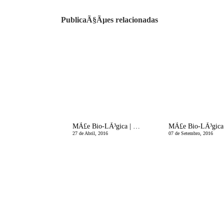
PublicaÃ§Ãµes relacionadas
MÃ£e Bio-LÃ³gica | Maternidade: da fragilidadeÂ ao super-poder!
27 de Abril, 2016
07 de Setembro, 2016