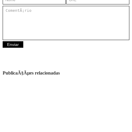
PublicaÃ§Ãµes relacionadas