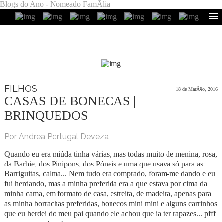
Blogs do Ano - Nomeado FamÃ­lia
FILHOS
18 de MarÃ§o, 2016
CASAS DE BONECAS |
BRINQUEDOS
Por Andrea Portugal Deveza
Quando eu era miúda tinha várias, mas todas muito de menina, rosa,
da Barbie, dos Pinipons, dos Póneis e uma que usava só para as
Barriguitas, calma... Nem tudo era comprado, foram-me dando e eu
fui herdando, mas a minha preferida era a que estava por cima da
minha cama, em formato de casa, estreita, de madeira, apenas para
as minha borrachas preferidas, bonecos mini mini e alguns carrinhos
que eu herdei do meu pai quando ele achou que ia ter rapazes... pfff