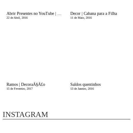
Abrir Presentes no YouTube | SÃ£o sÃ³ os meus?
Decor | Cabana para a Filha
22 de Abril, 2016
11 de Maio, 2016
Ramos | DecoraÃ§Ã£o
Saldos quentinhos
15 de Fevereiro, 2017
13 de Janeiro, 2016
INSTAGRAM