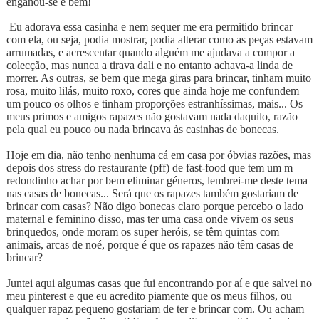
enganou-se e bem!
Eu adorava essa casinha e nem sequer me era permitido brincar
com ela, ou seja, podia mostrar, podia alterar como as peças estavam
arrumadas, e acrescentar quando alguém me ajudava a compor a
colecção, mas nunca a tirava dali e no entanto achava-a linda de
morrer. As outras, se bem que mega giras para brincar, tinham muito
rosa, muito lilás, muito roxo, cores que ainda hoje me confundem
um pouco os olhos e tinham proporções estranhíssimas, mais... Os
meus primos e amigos rapazes não gostavam nada daquilo, razão
pela qual eu pouco ou nada brincava às casinhas de bonecas.
Hoje em dia, não tenho nenhuma cá em casa por óbvias razões, mas
depois dos stress do restaurante (pff) de fast-food que tem um m
redondinho achar por bem eliminar géneros, lembrei-me deste tema
nas casas de bonecas... Será que os rapazes também gostariam de
brincar com casas? Não digo bonecas claro porque percebo o lado
maternal e feminino disso, mas ter uma casa onde vivem os seus
brinquedos, onde moram os super heróis, se têm quintas com
animais, arcas de noé, porque é que os rapazes não têm casas de
brincar?
Juntei aqui algumas casas que fui encontrando por aí e que salvei no
meu pinterest e que eu acredito piamente que os meus filhos, ou
qualquer rapaz pequeno gostariam de ter e brincar com. Ou acham