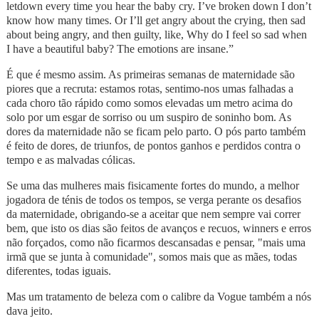
letdown every time you hear the baby cry. I’ve broken down I don’t
know how many times. Or I’ll get angry about the crying, then sad
about being angry, and then guilty, like, Why do I feel so sad when
I have a beautiful baby? The emotions are insane.”
É que é mesmo assim. As primeiras semanas de maternidade são
piores que a recruta: estamos rotas, sentimo-nos umas falhadas a
cada choro tão rápido como somos elevadas um metro acima do
solo por um esgar de sorriso ou um suspiro de soninho bom. As
dores da maternidade não se ficam pelo parto. O pós parto também
é feito de dores, de triunfos, de pontos ganhos e perdidos contra o
tempo e as malvadas cólicas.
Se uma das mulheres mais fisicamente fortes do mundo, a melhor
jogadora de ténis de todos os tempos, se verga perante os desafios
da maternidade, obrigando-se a aceitar que nem sempre vai correr
bem, que isto os dias são feitos de avanços e recuos, winners e erros
não forçados, como não ficarmos descansadas e pensar, "mais uma
irmã que se junta à comunidade", somos mais que as mães, todas
diferentes, todas iguais.
Mas um tratamento de beleza com o calibre da Vogue também a nós
dava jeito.