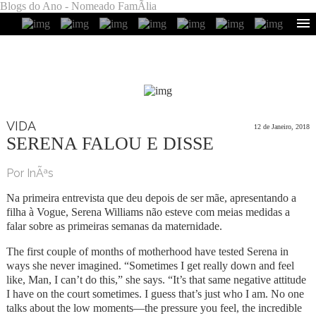
Blogs do Ano - Nomeado FamÃ­lia
VIDA
12 de Janeiro, 2018
SERENA FALOU E DISSE
Por InÃªs
Na primeira entrevista que deu depois de ser mãe, apresentando a
filha à Vogue, Serena Williams não esteve com meias medidas a
falar sobre as primeiras semanas da maternidade.
The first couple of months of motherhood have tested Serena in
ways she never imagined. “Sometimes I get really down and feel
like, Man, I can’t do this,” she says. “It’s that same negative attitude
I have on the court sometimes. I guess that’s just who I am. No one
talks about the low moments—the pressure you feel, the incredible