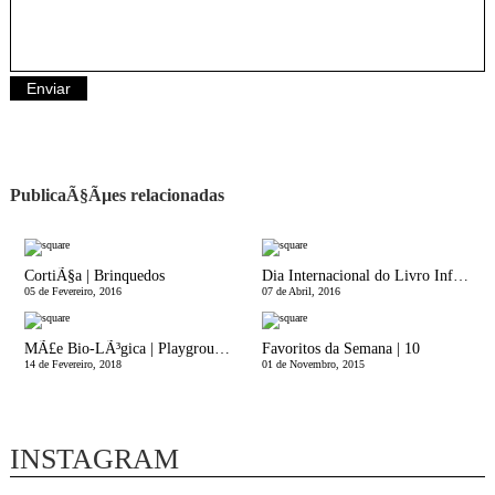
PublicaÃ§Ãµes relacionadas
CortiÃ§a | Brinquedos
Dia Internacional do Livro Infantil
05 de Fevereiro, 2016
07 de Abril, 2016
MÃ£e Bio-LÃ³gica | Playgroups, o que sÃ£o e onde podemos encontrar em Portugal?
Favoritos da Semana | 10
14 de Fevereiro, 2018
01 de Novembro, 2015
INSTAGRAM