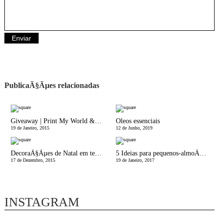
PublicaÃ§Ãµes relacionadas
Giveaway | Print My World & Eu, MÃ£e | Vencedoras
Oleos essenciais
19 de Janeiro, 2015
12 de Junho, 2019
DecoraÃ§Ãµes de Natal em tempo record
5 Ideias para pequenos-almoÃ§os saudÃ¡veis em menos de 5 minutos
17 de Dezembro, 2015
19 de Janeiro, 2017
INSTAGRAM