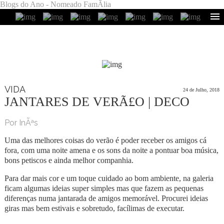
Blogs do Ano - Nomeado FamÃ­lia
VIDA
24 de Julho, 2018
JANTARES DE VERÃ£O | DECO
Por InÃªs
Uma das melhores coisas do verão é poder receber os amigos cá
fora, com uma noite amena e os sons da noite a pontuar boa música,
bons petiscos e ainda melhor companhia.
Para dar mais cor e um toque cuidado ao bom ambiente, na galeria
ficam algumas ideias super simples mas que fazem as pequenas
diferenças numa jantarada de amigos memorável. Procurei ideias
giras mas bem estivais e sobretudo, facílimas de executar.