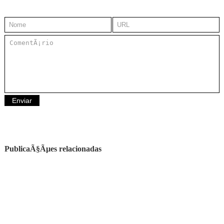
PublicaÃ§Ãµes relacionadas