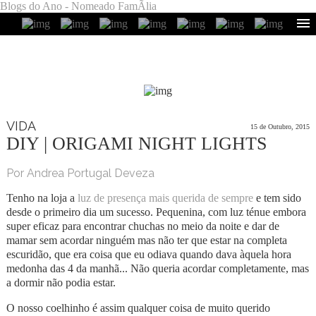
Blogs do Ano - Nomeado FamÃ­lia
VIDA
15 de Outubro, 2015
DIY | ORIGAMI NIGHT LIGHTS
Por Andrea Portugal Deveza
Tenho na loja a
luz de presença mais querida de sempre
e tem sido
desde o primeiro dia um sucesso. Pequenina, com luz ténue embora
super eficaz para encontrar chuchas no meio da noite e dar de
mamar sem acordar ninguém mas não ter que estar na completa
escuridão, que era coisa que eu odiava quando dava àquela hora
medonha das 4 da manhã... Não queria acordar completamente, mas
a dormir não podia estar.
O nosso coelhinho é assim qualquer coisa de muito querido