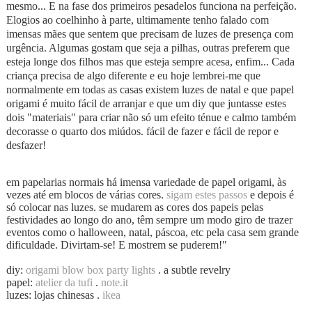
mesmo... E na fase dos primeiros pesadelos funciona na perfeição.
Elogios ao coelhinho à parte, ultimamente tenho falado com
imensas mães que sentem que precisam de luzes de presença com
urgência. Algumas gostam que seja a pilhas, outras preferem que
esteja longe dos filhos mas que esteja sempre acesa, enfim... Cada
criança precisa de algo diferente e eu hoje lembrei-me que
normalmente em todas as casas existem luzes de natal e que papel
origami é muito fácil de arranjar e que um diy que juntasse estes
dois "materiais" para criar não só um efeito ténue e calmo também
decorasse o quarto dos miúdos. fácil de fazer e fácil de repor e
desfazer!
em papelarias normais há imensa variedade de papel origami, às
vezes até em blocos de várias cores.
sigam estes passos
e depois é
só colocar nas luzes. se mudarem as cores dos papeis pelas
festividades ao longo do ano, têm sempre um modo giro de trazer
eventos como o halloween, natal, páscoa, etc pela casa sem grande
dificuldade. Divirtam-se! E mostrem se puderem!"
diy:
origami blow box party lights
. a subtle revelry
papel:
atelier da tufi
.
note.it
luzes: lojas chinesas .
ikea