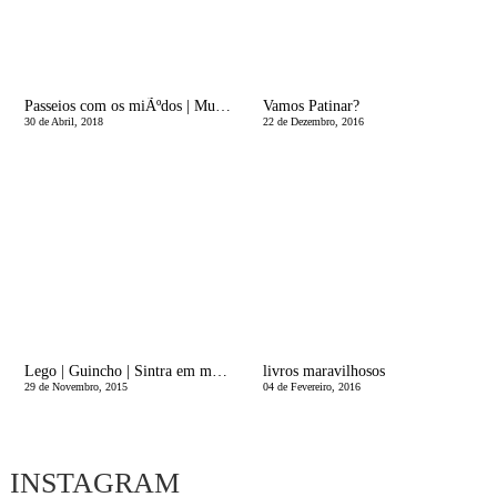
Passeios com os miÃºdos | Museu do Caramulo
Vamos Patinar?
30 de Abril, 2018
22 de Dezembro, 2016
Lego | Guincho | Sintra em modo filho Ãºnico
livros maravilhosos
29 de Novembro, 2015
04 de Fevereiro, 2016
INSTAGRAM