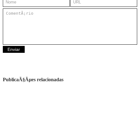
PublicaÃ§Ãµes relacionadas