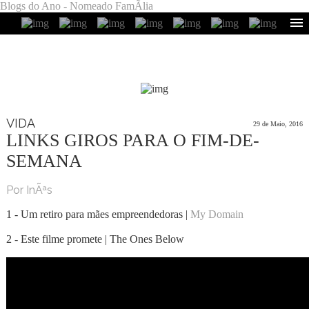
Blogs do Ano - Nomeado FamÃ­lia
VIDA
29 de Maio, 2016
LINKS GIROS PARA O FIM-DE-
SEMANA
Por InÃªs
1 - Um retiro para mães empreendedoras |
My Domain
2 - Este filme promete | The Ones Below