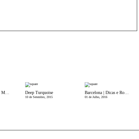
ConheÃ§am Vivian Maier
Deep Turquoise
Barcelona | Dicas e Roteiro
10 de Setembro, 2015
01 de Julho, 2016