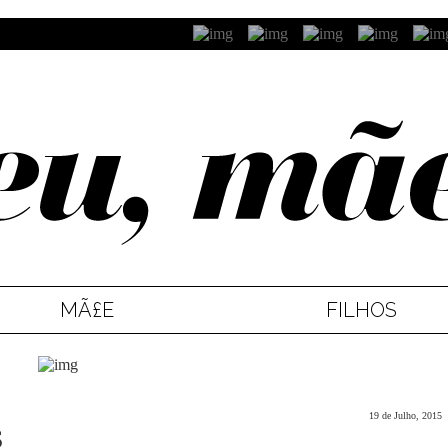
MÃ£E
FILHOS
19 de Julho, 2015
S