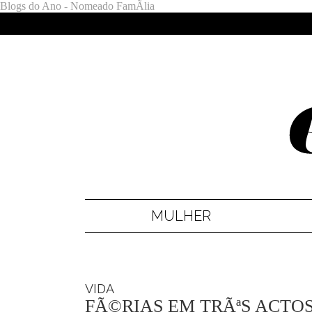
Blogs do Ano - Nomeado FamÃ­lia
MULHER
VIDA
FÃ©RIAS EM TRÃªS ACTO