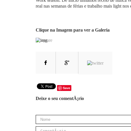
Work season. De início tinhamos receio de nunca v
real nas semanas de férias e trabalho mais light no
Clique na Imagem para ver a Galeria
Save
Deixe o seu comentÃ¡rio