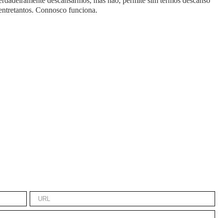
erdadeiramente descansarmos, mas não, permite sim termos descanso
s entretantos. Connosco funciona.