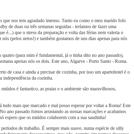
s que nos tem agradado imenso. Tanto eu como o meu marido fofo
dby de duas ou três semanas seguidas - teríamos de fazer uma
que é...) que o stress da preparação e volta das férias nem valeria o
or nós (pelos netos!) e também gostamos de uns dias apenas para nós
 quatro (para mim é fundamental, já o tinha dito no ano passado),
emana apenas nós os dois. Este ano, Algarve - Porto Santo - Roma.
rto de casa e ainda a precisar de cozinha, por isso um apartohotel é o
 a independência da cozinha.
miúdos é fantastico, as praias e o ambiente são maravilhosos,
tá tudo mais que marcado e mal posso esperar por voltar a Roma! Este
. No ano passado fomos arrastando as nossas marcações e acabamos
só espero que os miúdos colaborem com a sua saudinha!
 períodos de trabalho. É sempre mais suave, numa espécie de silly