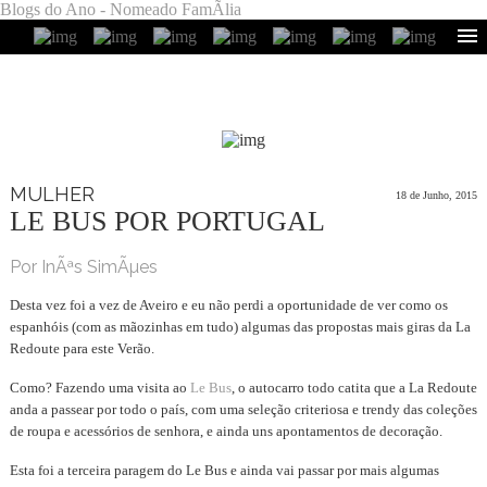
Blogs do Ano - Nomeado FamÃ­lia
MULHER
18 de Junho, 2015
LE BUS POR PORTUGAL
Por InÃªs SimÃµes
Desta vez foi a vez de Aveiro e eu não perdi a oportunidade de ver como os
espanhóis (com as mãozinhas em tudo) algumas das propostas mais giras da La
Redoute para este Verão.
Como? Fazendo uma visita ao
Le Bus
, o autocarro todo catita que a La Redoute
anda a passear por todo o país, com uma seleção criteriosa e trendy das coleções
de roupa e acessórios de senhora, e ainda uns apontamentos de decoração.
Esta foi a terceira paragem do Le Bus e ainda vai passar por mais algumas