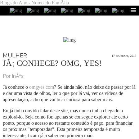
Blogs do Ano - Nomeado FamÃ­lia
MULHER
17 de Janeiro, 2017
JÃ¡ CONHECE? OMG, YES!
Por InÃªs
Já conhece o
omgyes.com
? Se ainda não, não deixe de passar por lá
e dar uma vista de olhos, ler o que por lá vai, ver os vídeos de
apresentação, acho que vai ficar curiosa para saber mais.
Eu já tinha ouvido falar deste site, mas nunca tinha chegado a
explorá-lo. Seja como for, apenas se consegue explorar até certo
ponto, porque o acesso ao restante conteúdo é pago, para financiar
os próximas "temporadas". Esta primeira temporada é muito
interessante, ficam já a saber em primeira mão.