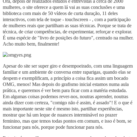
Ora, depois de realizados estudos e entrevistas a cerca de 2000
mulheres, o site oferece a quem lá vai as suas conclusões e uma
biblioteca com mais de 50 vídeos de curta duração, 11 deles
interactivos, com tela de toque - touchscreen - , com a participação
de mulheres reais que partilham as suas técnicas. Porque se trata de
técnica, de criar competências, de experimentar, reforçar e explorar.
É uma espécie de "livro de posições do futuro", centrado na mulher.
Acho muito bem, finalmente!
Apesar do site ser super giro e desempoeirado, com uma linguagem
familiar e um ambiente de conversa entre raparigas, quando elas se
despem e exemplificam, a princípio a coisa fica assim um bocado
OMG, menos! Mas depois do grafismo inicial estamos numa aula
prática, e queremos é ver bem para ficar com a matéria estudada.
Em algumas coisas podemos rever-nos, noutras aprender, noutras
ainda dizer com certeza, "comigo não é assim, é assado"! E o que é
mais importante neste site é mesmo isto, partilhar experiências,
mostrar que há um leque de nuances interminável no prazer
feminino, mas que temos todas pontos em comum, e isso é bom, se
funcionar para nós, porque pode funcionar para nós.