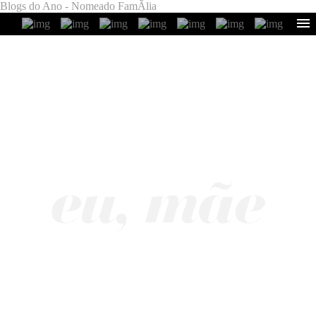
Blogs do Ano - Nomeado FamÃ­lia