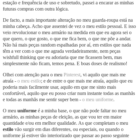
estação e frequência de uso e sobretudo, passei a encarar as minhas
futuras compras com outra lógica.
De facto, a mais importante alteração no meu guarda-roupa está na
minha cabeça. Acho que assentei de vez o meu estilo pessoal. E isso
veio revolucionar o meu armário na medida em que eu agora sei o
que quero, o que gosto, o que me fica bem, o que me põe a andar.
Não há mais peças random espalhadas por aí, em estilos que nada
têm a ver com o que me agrada verdadeiramente, nem peças
wishfull thinking que eu adoriaria que me ficassem bem, mas
simplesmente não ficam, temos pena. E boas doses de realismo!
Olhei com atenção para o meu
Pinterest
, vi aquilo que mais me
atraía -
o meu estilo
; e de entre o que mais me atraía, aquilo que eu
poderia mais facilmente usar, aquilo em que me sinto mais
confortável, aquilo que eu posso criar num instante todas as manhãs
e todas as manhãs me sentir super bem -
o meu uniforme
.
O meu
uniforme
é a minha base, o que não pode faltar no meu
armário, as minhas peças de eleição, as que vou ter em maior
quantidade e/ou em melhor qualidade. As que completam o meu
estilo
vão surgir em dias diferentes, ou especiais, ou quando o
uniforme já estiver tão interiorizado que passar ao passo seguinte