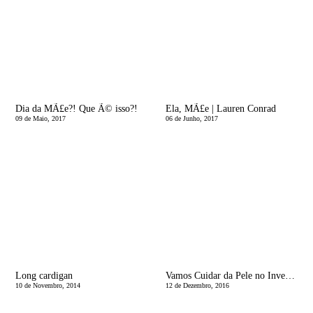
Dia da MÃ£e?! Que Ã© isso?!
Ela, MÃ£e | Lauren Conrad
09 de Maio, 2017
06 de Junho, 2017
Long cardigan
Vamos Cuidar da Pele no Inverno? Ep. 2 Limpeza Profunda
10 de Novembro, 2014
12 de Dezembro, 2016