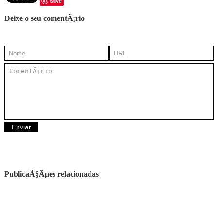
Save
Deixe o seu comentÃ¡rio
PublicaÃ§Ãµes relacionadas