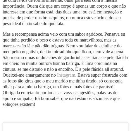
de cultivá-los de forma diferente, olhar para eles com a mesma
importância. Quem diz que um corpo é apenas um corpo e que não
interessa em que forma está, das duas uma: ou está em negação e
precisa de perder uns bons quilos, ou nunca esteve acima do seu
peso ideal e não sabe do que fala.
Mas a recompensa acima veio com um sabor agridoce. Pensava eu
que tinha perdido o peso e estava toda eu maravilhosa, mas as
marcas estão lá e não dão tréguas. Nem vou falar de celulite e do
meu peito negativo, de tão mirradinho que ficou, nem vale a pena.
São mesmo umas ondulações de gordurinhas estriadas e pele flácida
em cheio na minha outrora lisinha barriga. É uma corcunda na
cintura, se me distraio e não a encolho. É a pele flácida all around.
Queixei-me amargamente no
Instagram.
Estava super frustrada com
as fotos tão giras que o meu marido me tinha tirado, só conseguia
olhar para a minha barriga, em fotos e mais fotos de paraíso!
Obrigada entretanto por todas as vossas sugestões, palavras de
apoio e simpatia, foi bom saber que não estamos sozinhas e que
soluções existem!