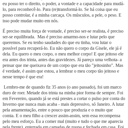
eu posso ter o direito, o poder, a vontade e a capacidade para mudá-
lo, para reconhecê-lo. Para (re)transformá-lo. Se há coisa que eu
posso controlar, é a minha carcaça. Os músculos, a pele, o peso. E
isso pode mudar muito em nós.
É preciso muita força de vontade, é preciso ser-se realista, é preciso
ser-se equilibrada. Mas é preciso amarmo-nos e lutar pelo que
queremos. Se eu tenho saudades do que eu tinha, vou lutar o
possível para recuperá-lo. Eu não quero o corpo da Gisele, ele já é
dela. Eu quero o meu corpo, o meu melhor corpo! E que jeitoso ele
era antes dos trinta, antes das gravidezes. Já pareço uma velhota- a
pensar que me queixava de um corpo que era tão "jeitosinho". Mas
é verdade, é assim que estou, a lembrar o meu corpo tão jeitoso e
nesse tempo é que era!
Lembro-me de quando fiz 35 anos (o ano passado), foi um marco
duro de roer. Metade dos trinta na minha pior forma de sempre. Foi
em Fevereiro, quando já se está prestes a cortar o pulso por conta do
Inverno que nunca mais acaba - mais depressivo, só Janeiro. A lutar
pela amamentação, entre o pouco que produzia e o muito que
comia. E o meu filho a crescer assim-assim, sem essa recompensa
pelo meu esforço. Eu a comer mal (muito e tudo o que me aparecia
pela frente), enterrada em camadas de roupa e fechada em casa. Foi