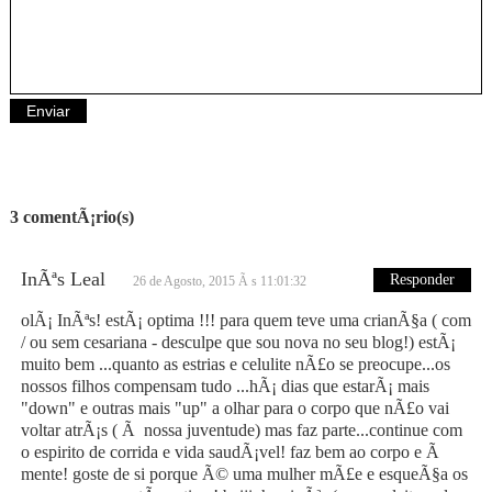
3 comentÃ¡rio(s)
InÃªs Leal
Responder
26 de Agosto, 2015 Ã s 11:01:32
olÃ¡ InÃªs! estÃ¡ optima !!! para quem teve uma crianÃ§a ( com
/ ou sem cesariana - desculpe que sou nova no seu blog!) estÃ¡
muito bem ...quanto as estrias e celulite nÃ£o se preocupe...os
nossos filhos compensam tudo ...hÃ¡ dias que estarÃ¡ mais
"down" e outras mais "up" a olhar para o corpo que nÃ£o vai
voltar atrÃ¡s ( Ã nossa juventude) mas faz parte...continue com
o espirito de corrida e vida saudÃ¡vel! faz bem ao corpo e Ã
mente! goste de si porque Ã© uma mulher mÃ£e e esqueÃ§a os