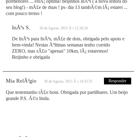
pormenores ... estÃ¡ optima! beijinhos inÃªs ( a nova leitora do
seu blog!) - mÃ£e de duas ! ps- dia 13 tambÃ©m lÃ¡ estarei ...
com pouco treino !
InÃªs S.
26 de Agosto, 2015 Ã s 12:26:24
De InÃªs para InÃªs, mÃ£e de dois, obrigada pelo apoio e
bem-vinda! Nestas Ãºltimas semanas tenho corrido
ZERO, mas sÃ£o "apenas" 10km, lÃ¡ estaremos!
Beijinho e obrigada
Mia RelÃ³gio
Responder
26 de Agosto, 2015 Ã s 14:35:55
Que testemunho tÃ£o bom. Obrigada por partilhares. Um beijo
grande P.S. Ã©s linda.