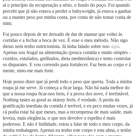
aí o princípio da recuperação a sério, o fundo do poço. Foi quando
percebi que já não estava a perder o babyweight, já estava a ganhar
ou a manter peso por minha conta, por conta de não tomar conta de
mim.
Foi pouco depois de ter deixado de dar de mamar que voltei às
corridas e a fechar a boca de vez. É esse o meu método. Não sigo
dietas nem tenho nutricionista. Já tinha falado sobre isso
aqui
.
Apenas sou frugal na alimentação (pouca comida e muito simples -
cozidos, estufados, grelhados, dieta mediterrânica) e tento controlar
os disparates. E vou correndo para fortalecer. Faz bem ao corpo e à
mente, sinto-me mais forte.
Hoje posso dizer que já perdi todo o peso que queria. Toda a minha
roupa já me serve. Já começa a ficar larga. Não há nada melhor do
que a nossa roupa ficar-nos bem, é a prova dos nove, é irrefutável.
Nothing tastes as good as skinny feels, é verdade. A perda da
gratificação imediata da comida é terrível, e eu peco muitas vezes, já
cá podia estar há que meses, mas a recompensa de mais saúde, mais
leveza, mais elegância, o que nos devolve o espelho é mais
poderoso. E não é futilidade, estou a falar de todo o meu corpo, da
minha embalagem. Apenas eu tenho este corpo e esta alma, e tenho