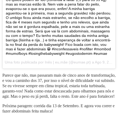
mas as marcas estão lá. Nem vale a pena falar do peito,
evaporou-se o que era pouco, enfim! A minha barriga
aguentou-se à primeira, mas a segunda gravidez não perdoou.
O umbigo ficou ainda mais estranho, se não encolho a barriga,
fica de 4 meses num segundo e tenho uns relevos, que ainda
não sei se é gordura espalhada, pele a mais ou uma estranha
forma de estrias. Será que vai lá com abdominais, massagens
ou com o tempo? Eu tenho muitas saudades da minha antiga
barriga (lisinha e rija...) e tinha esperança de voltar a encontrá-
la no final da perda do babyweight! Fico lixada com isto, vou
mas é fazer abdominais 😁 #inconfessaveis #nofilter #mombod
#mumofboys #losingthebabyweight #eugostodemim #eumae
Uma foto publicada por Inês | eu,mãe (@eumae.pt) a Ago 9, 2015 às 3:44 PDT
Parece que não, mas passaram mais de cinco anos de transformação,
e vou a caminho dos 37, por isso o nível de dificuldade vai subindo.
Se eu vivesse sempre em clima tropical, estaria toda turbinada,
garanto-vos! Nada como estar descascada para olharmos para nós e
agir. Mas o peso eu já perdi, falta o resto. Este ano é para fortalecer!
Próxima paragem: corrida dia 13 de Setembro. E agora vou correr e
fazer abdominais feita maluca!