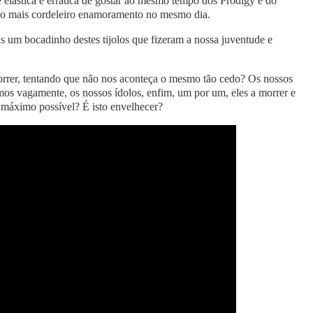
 elástica e errática de gostar ao mesmo tempo dos Prodigy e do
 ao mais cordeleiro enamoramento no mesmo dia.
 um bocadinho destes tijolos que fizeram a nossa juventude e
morrer, tentando que não nos aconteça o mesmo tão cedo? Os nossos
mos vagamente, os nossos ídolos, enfim, um por um, eles a morrer e
o máximo possível? É isto envelhecer?