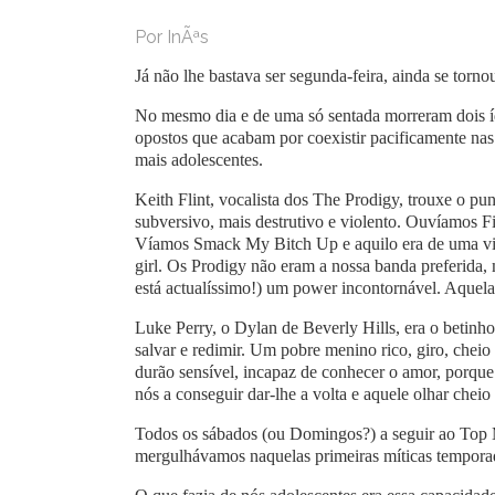
Por InÃªs
Já não lhe bastava ser segunda-feira, ainda se torno
No mesmo dia e de uma só sentada morreram dois íd
opostos que acabam por coexistir pacificamente nas 
mais adolescentes.
Keith Flint, vocalista dos The Prodigy, trouxe o pu
subversivo, mais destrutivo e violento. Ouvíamos Fir
Víamos Smack My Bitch Up e aquilo era de uma vio
girl. Os Prodigy não eram a nossa banda preferida, 
está actualíssimo!) um power incontornável. Aquela
Luke Perry, o Dylan de Beverly Hills, era o betinh
salvar e redimir. Um pobre menino rico, giro, cheio
durão sensível, incapaz de conhecer o amor, porque
nós a conseguir dar-lhe a volta e aquele olhar cheio
Todos os sábados (ou Domingos?) a seguir ao Top
mergulhávamos naquelas primeiras míticas tempora