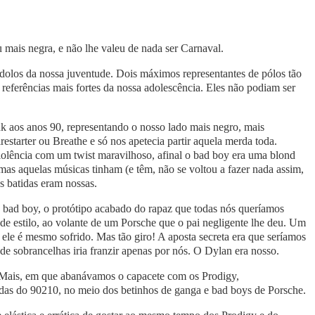
u mais negra, e não lhe valeu de nada ser Carnaval.
olos da nossa juventude. Dois máximos representantes de pólos tão
referências mais fortes da nossa adolescência. Eles não podiam ser
nk aos anos 90, representando o nosso lado mais negro, mais
estarter ou Breathe e só nos apetecia partir aquela merda toda.
lência com um twist maravilhoso, afinal o bad boy era uma blond
mas aquelas músicas tinham (e têm, não se voltou a fazer nada assim,
s batidas eram nossas.
o bad boy, o protótipo acabado do rapaz que todas nós queríamos
 de estilo, ao volante de um Porsche que o pai negligente lhe deu. Um
 ele é mesmo sofrido. Mas tão giro! A aposta secreta era que seríamos
 de sobrancelhas iria franzir apenas por nós. O Dylan era nosso.
 Mais, em que abanávamos o capacete com os Prodigy,
das do 90210, no meio dos betinhos de ganga e bad boys de Porsche.