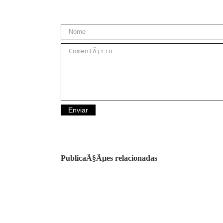
PublicaÃ§Ãµes relacionadas