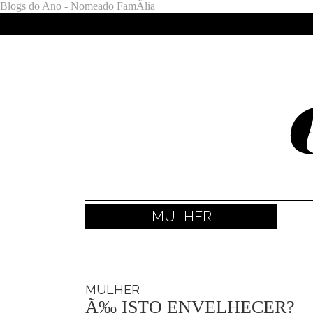
Blogs do Ano - Nomeado FamÃ­lia
MULHER
MULHER
Ã‰ ISTO ENVELHECER?