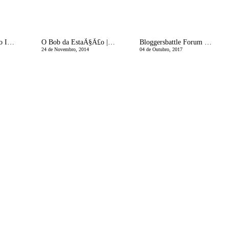
Dia Internacional do InÃ­cio da Dieta
O Bob da EstaÃ§Ã£o | Long, Short, Messy, Straight
Bloggersbattle Forum Sintra | Hora de votar no nosso look!
24 de Novembro, 2014
04 de Outubro, 2017