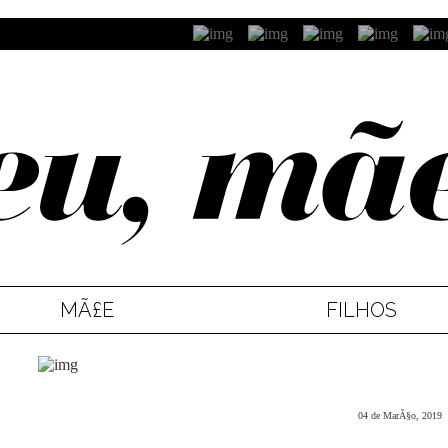
MÃ£E
FILHOS
04 de MarÃ§o, 2019