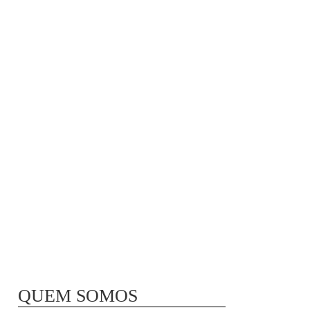
MÃ£E BIO-LÃ³GICA |
COMIDA PARA
CONGELAR
QUEM SOMOS