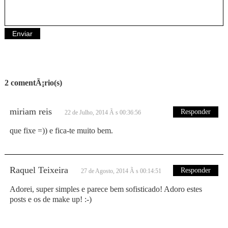
2 comentÃ¡rio(s)
miriam reis
Responder
22 de Julho, 2014 Ã s 00:36:56
que fixe =)) e fica-te muito bem.
Raquel Teixeira
Responder
27 de Agosto, 2014 Ã s 00:14:51
Adorei, super simples e parece bem sofisticado! Adoro estes
posts e os de make up! :-)