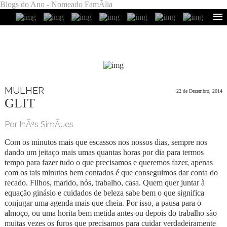
Blogs do Ano - Nomeado FamÃ­lia
MULHER
22 de Dezembro, 2014
GLIT
Por InÃªs SimÃµes
Com os minutos mais que escassos nos nossos dias, sempre nos
dando um jeitaço mais umas quantas horas por dia para termos
tempo para fazer tudo o que precisamos e queremos fazer, apenas
com os tais minutos bem contados é que conseguimos dar conta do
recado. Filhos, marido, nós, trabalho, casa. Quem quer juntar à
equação ginásio e cuidados de beleza sabe bem o que significa
conjugar uma agenda mais que cheia. Por isso, a pausa para o
almoço, ou uma horita bem metida antes ou depois do trabalho são
muitas vezes os furos que precisamos para cuidar verdadeiramente