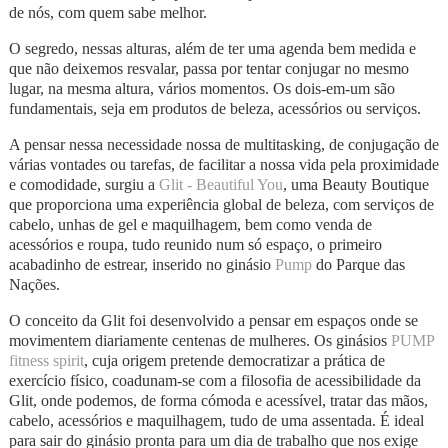
de nós, com quem sabe melhor.
O segredo, nessas alturas, além de ter uma agenda bem medida e
que não deixemos resvalar, passa por tentar conjugar no mesmo
lugar, na mesma altura, vários momentos. Os dois-em-um são
fundamentais, seja em produtos de beleza, acessórios ou serviços.
A pensar nessa necessidade nossa de multitasking, de conjugação de
várias vontades ou tarefas, de facilitar a nossa vida pela proximidade
e comodidade, surgiu a
Glit - Beautiful You
, uma Beauty Boutique
que proporciona uma experiência global de beleza, com serviços de
cabelo, unhas de gel e maquilhagem, bem como venda de
acessórios e roupa, tudo reunido num só espaço, o primeiro
acabadinho de estrear, inserido no ginásio
Pump
do Parque das
Nações.
O conceito da Glit foi desenvolvido a pensar em espaços onde se
movimentem diariamente centenas de mulheres. Os ginásios
PUMP
fitness spirit
, cuja origem pretende democratizar a prática de
exercício físico, coadunam-se com a filosofia de acessibilidade da
Glit, onde podemos, de forma cómoda e acessível, tratar das mãos,
cabelo, acessórios e maquilhagem, tudo de uma assentada. É ideal
para sair do ginásio pronta para um dia de trabalho que nos exige