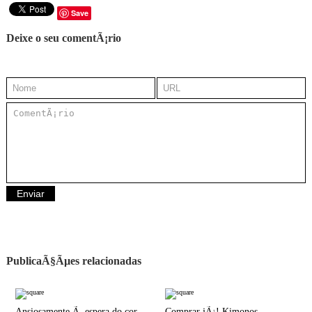
Save
Deixe o seu comentÃ¡rio
PublicaÃ§Ãµes relacionadas
Ansiosamente Ã espera do correio
Comprar jÃ¡! Kimonos