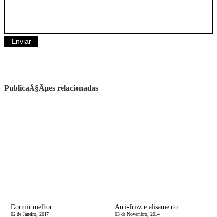
PublicaÃ§Ãµes relacionadas
Dormir melhor
Anti-frizz e alisamento
02 de Janeiro, 2017
03 de Novembro, 2014