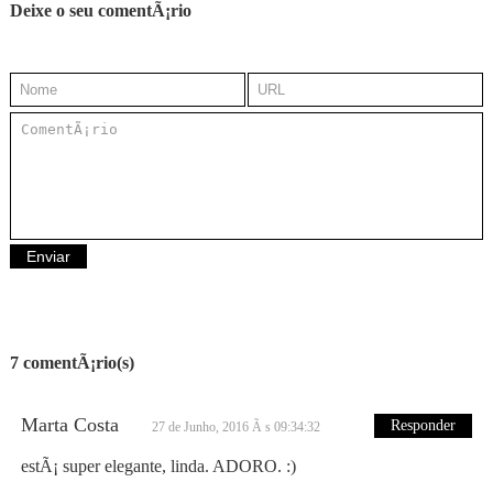
Deixe o seu comentÃ¡rio
7 comentÃ¡rio(s)
Marta Costa
Responder
27 de Junho, 2016 Ã s 09:34:32
estÃ¡ super elegante, linda. ADORO. :)