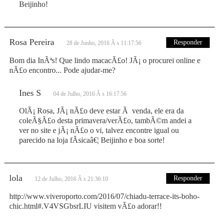
Beijinho!
Rosa Pereira
Responder
28 de Junho, 2016 Ã s 11:17:56
Bom dia InÃªs! Que lindo macacÃ£o! JÃ¡ o procurei online e
nÃ£o encontro... Pode ajudar-me?
Ines S
04 de Julho, 2016 Ã s 16:17:56
OlÃ¡ Rosa, JÃ¡ nÃ£o deve estar Ã venda, ele era da
coleÃ§Ã£o desta primavera/verÃ£o, tambÃ©m andei a
ver no site e jÃ¡ nÃ£o o vi, talvez encontre igual ou
parecido na loja fÃ­sicaâ€¦ Beijinho e boa sorte!
lola
Responder
12 de Julho, 2016 Ã s 21:36:10
http://www.viveroporto.com/2016/07/chiadu-terrace-its-boho-
chic.html#.V4VSGbsrLIU visitem vÃ£o adorar!!