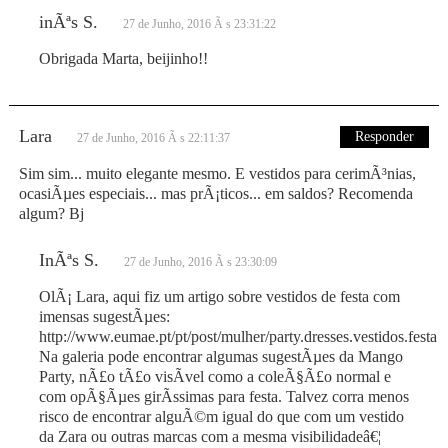
inÃªs S.
27 de Junho, 2016 Ã s 23:31:22
Obrigada Marta, beijinho!!
Lara
Responder
27 de Junho, 2016 Ã s 22:11:37
Sim sim... muito elegante mesmo. E vestidos para cerimÃ³nias,
ocasiÃµes especiais... mas prÃ¡ticos... em saldos? Recomenda
algum? Bj
InÃªs S.
27 de Junho, 2016 Ã s 23:30:09
OlÃ¡ Lara, aqui fiz um artigo sobre vestidos de festa com
imensas sugestÃµes:
http://www.eumae.pt/pt/post/mulher/party.dresses.vestidos.festa
Na galeria pode encontrar algumas sugestÃµes da Mango
Party, nÃ£o tÃ£o visÃ­vel como a coleÃ§Ã£o normal e
com opÃ§Ãµes girÃ­ssimas para festa. Talvez corra menos
risco de encontrar alguÃ©m igual do que com um vestido
da Zara ou outras marcas com a mesma visibilidadeâ€¦