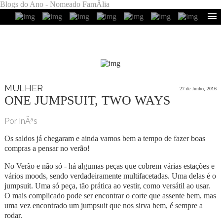
Blogs do Ano - Nomeado FamÃ­lia
MULHER
27 de Junho, 2016
ONE JUMPSUIT, TWO WAYS
Por InÃªs
Os saldos já chegaram e ainda vamos bem a tempo de fazer boas
compras a pensar no verão!
No Verão e não só - há algumas peças que cobrem várias estações e
vários moods, sendo verdadeiramente multifacetadas. Uma delas é o
jumpsuit. Uma só peça, tão prática ao vestir, como versátil ao usar.
O mais complicado pode ser encontrar o corte que assente bem, mas
uma vez encontrado um jumpsuit que nos sirva bem, é sempre a
rodar.