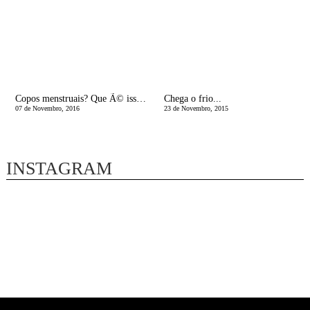
Copos menstruais? Que Ã© isso? Saiba e ganhe um!
Chega o frio...
07 de Novembro, 2016
23 de Novembro, 2015
INSTAGRAM