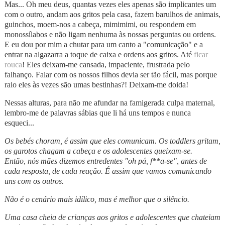
Mas... Oh meu deus, quantas vezes eles apenas são implicantes um
com o outro, andam aos gritos pela casa, fazem barulhos de animais,
guinchos, moem-nos a cabeça, mimimimi, ou respondem em
monossílabos e não ligam nenhuma às nossas perguntas ou ordens.
E eu dou por mim a chutar para um canto a "comunicação" e a
entrar na algazarra a toque de caixa e ordens aos gritos. Até
ficar
rouca
! Eles deixam-me cansada, impaciente, frustrada pelo
falhanço. Falar com os nossos filhos devia ser tão fácil, mas porque
raio eles às vezes são umas bestinhas?! Deixam-me doida!
Nessas alturas, para não me afundar na famigerada culpa maternal,
lembro-me de palavras sábias que li há uns tempos e nunca
esqueci...
Os bebés choram, é assim que eles comunicam. Os toddlers gritam,
os garotos chagam a cabeça e os adolescentes queixam-se.
Então, nós mães dizemos entredentes "oh pá, f**a-se", antes de
cada resposta, de cada reação. É assim que vamos comunicando
uns com os outros.
Não é o cenário mais idílico, mas é melhor que o silêncio.
Uma casa cheia de crianças aos gritos e adolescentes que chateiam