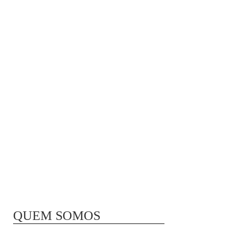
MÃ£E BIO-LÃ³GICA |
COMIDA PARA
CONGELAR
QUEM SOMOS