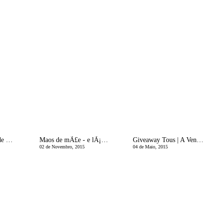
10 ResoluÃ§Ãµes de Beleza para a rentrÃ©e
Maos de mÃ£e - e lÃ¡bios!
Giveaway Tous | A Vencedora
02 de Novembro, 2015
04 de Maio, 2015