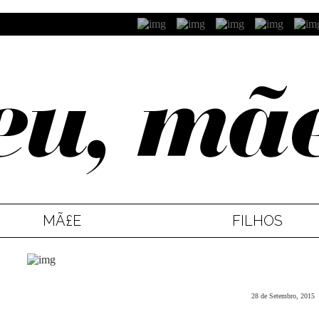
MÃ£E
FILHOS
28 de Setembro, 2015