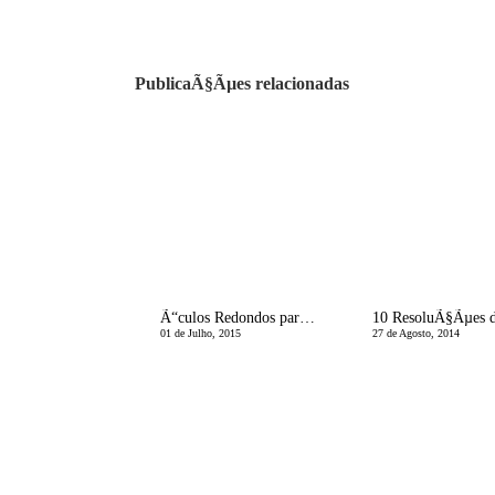
PublicaÃ§Ãµes relacionadas
Ã“culos Redondos para quem nÃ£o gosta de Ã³culos redondos
01 de Julho, 2015
27 de Agosto, 2014