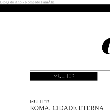
Blogs do Ano - Nomeado FamÃ­lia
MULHER
MULHER
ROMA, CIDADE ETERNA