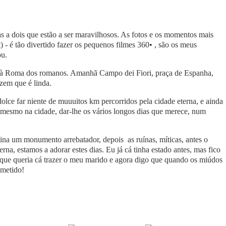
s a dois que estão a ser maravilhosos. As fotos e os momentos mais
- é tão divertido fazer os pequenos filmes 360• , são os meus
ou.
do à Roma dos romanos. Amanhã Campo dei Fiori, praça de Espanha,
izem que é linda.
lce far niente de muuuitos km percorridos pela cidade eterna, e ainda
r mesmo na cidade, dar-lhe os vários longos dias que merece, num
ina um monumento arrebatador, depois as ruínas, míticas, antes o
na, estamos a adorar estes dias. Eu já cá tinha estado antes, mas fico
que queria cá trazer o meu marido e agora digo que quando os miúdos
ometido!