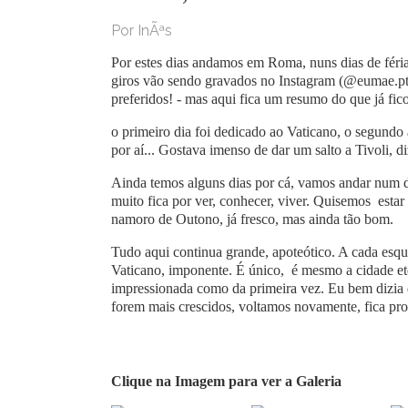
Por InÃªs
Por estes dias andamos em Roma, nuns dias de féria
giros vão sendo gravados no Instagram (@eumae.pt) 
preferidos! - mas aqui fica um resumo do que já fic
o primeiro dia foi dedicado ao Vaticano, o segun
por aí... Gostava imenso de dar um salto a Tivoli, d
Ainda temos alguns dias por cá, vamos andar num do
muito fica por ver, conhecer, viver. Quisemos esta
namoro de Outono, já fresco, mas ainda tão bom.
Tudo aqui continua grande, apoteótico. A cada esqu
Vaticano, imponente. É único, é mesmo a cidade eter
impressionada como da primeira vez. Eu bem dizia 
forem mais crescidos, voltamos novamente, fica pr
Clique na Imagem para ver a Galeria