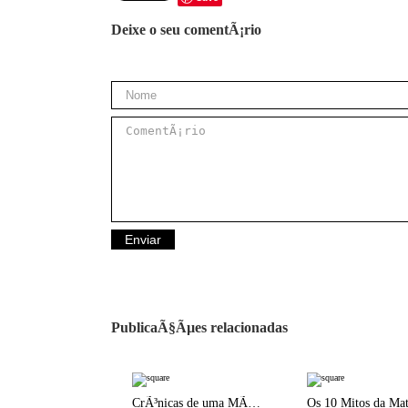
Deixe o seu comentÃ¡rio
PublicaÃ§Ãµes relacionadas
CrÃ³nicas de uma MÃ£e Divorciada | Do Casulo