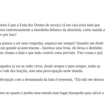
meiro é que a Fada dos Dentes de serviço cá em casa (esta fada que
eixei extremosamente a moedinha debaixo da almofada, como manda a
do por isso?
da passou a ser uma vergonha, esqueço-me sempre! Quando um dente
e um grande acontecimento - fazemos uma festa, ele deixa o dentinho
e chamo a fada e que tudo correrá como previsto. Viro costas e puf,
apados (a ver se estão vivos, desde sempre e para sempre, todas as
ra o vale dos lençóis, sem uma preocupação neste mundo.
a decepção com a desnaturada da fada é tremenda. “Ela não me deixou
rro ao quarto e ponho uma moeda num lugar insuspeito para salvar a