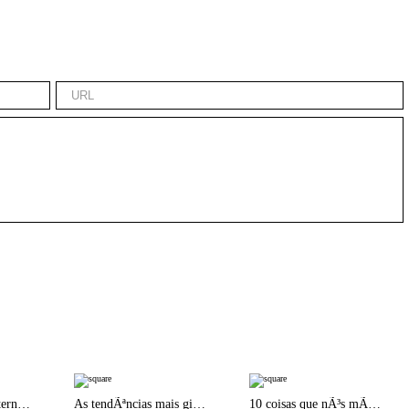
Os 10 Mitos da Maternidade
As tendÃªncias mais giras para os nossos bebÃ©s | Puericultura Madrid 2018
10 coisas que nÃ³s mÃ£es acabamos por fazer na escola