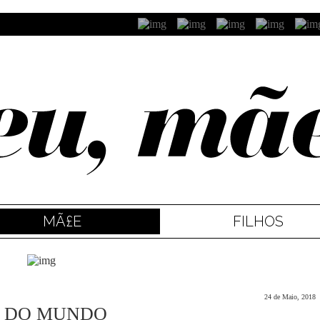
MÃ£E
FILHOS
24 de Maio, 2018
S DO MUNDO