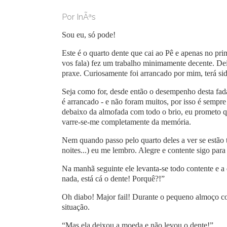
Por InÃªs
Sou eu, só pode!
Este é o quarto dente que cai ao Pê e apenas no pri
vos fala) fez um trabalho minimamente decente. D
praxe. Curiosamente foi arrancado por mim, terá si
Seja como for, desde então o desempenho desta fa
é arrancado - e não foram muitos, por isso é sempr
debaixo da almofada com todo o brio, eu prometo qu
varre-se-me completamente da memória.
Nem quando passo pelo quarto deles a ver se estão t
noites...) eu me lembro. Alegre e contente sigo pa
Na manhã seguinte ele levanta-se todo contente e 
nada, está cá o dente! Porquê?!”
Oh diabo! Major fail! Durante o pequeno almoço co
situação.
“Mas ela deixou a moeda e não levou o dente!”