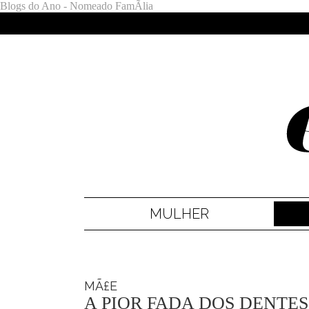
Blogs do Ano - Nomeado FamÃ­lia
MULHER
MÃ£E
A PIOR FADA DOS DENTE