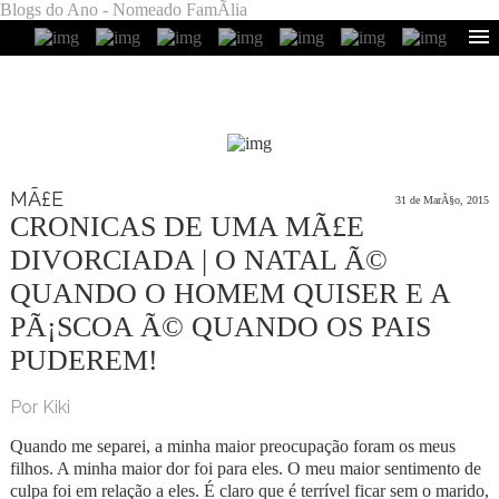
Blogs do Ano - Nomeado FamÃ­lia
MÃ£E
31 de MarÃ§o, 2015
CRONICAS DE UMA MÃ£E
DIVORCIADA | O NATAL Ã©
QUANDO O HOMEM QUISER E A
PÃ¡SCOA Ã© QUANDO OS PAIS
PUDEREM!
Por Kiki
Quando me separei, a minha maior preocupação foram os meus
filhos. A minha maior dor foi para eles. O meu maior sentimento de
culpa foi em relação a eles. É claro que é terrível ficar sem o marido,