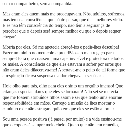
sem o companheiro, sem a companhia...
Mas eram eles quem mais me preocupavam. Nós, adultos, sofremos,
mas temos a consciência que há de passar, que dias melhores virão.
Eles não têm consciência do tempo, não têm a segurança de
perceber que o depois será sempre melhor ou que o depois sequer
chegará.
Morria por eles. Só me apetecia abraçá-los e pedir-lhes desculpa!
Fazer um ninho no meu colo e prendê-los ao meu regaço para
sempre! Para que criassem uma capa invisível e protectora de todos
os males. A consciência de que eles estavam a sofrer por erros que
não eram deles dilacerava-me! Apertava-me o peito de tal forma que
a respiração ficava suspensa e a dor chegava a ser física.
Hoje olho para trás, olho para eles e sinto um orgulho imenso! Que
crianças espectaculares que eles se tornaram! Não sei se merecia
que me fossem atribuídos filhos assim e sei que tenho uma enorme
responsabilidade em mãos. Carrego a missão de lhes mostrar o
caminho e de não estragar aquilo em que eles se estão a tornar.
Sou uma pessoa positiva (já passei por muito) e a vida ensinou-me
que o copo está sempre meio cheio. Que o que não tem remédio,