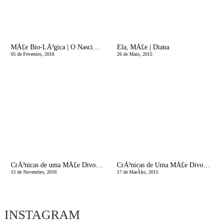
MÃ£e Bio-LÃ³gica | O Nascimento do meu Segundo Filho, um Parto em Casa
Ela, MÃ£e | Diana
05 de Fevereiro, 2018
26 de Maio, 2015
CrÃ³nicas de uma MÃ£e Divorciada | Quatro Anos Depois, o que levas na Bagagem?
CrÃ³nicas de Uma MÃ£e Divorciada | Declaro-vos Agora Ex-marido e Ex-mulher
15 de Novembro, 2016
17 de MarÃ§o, 2015
INSTAGRAM