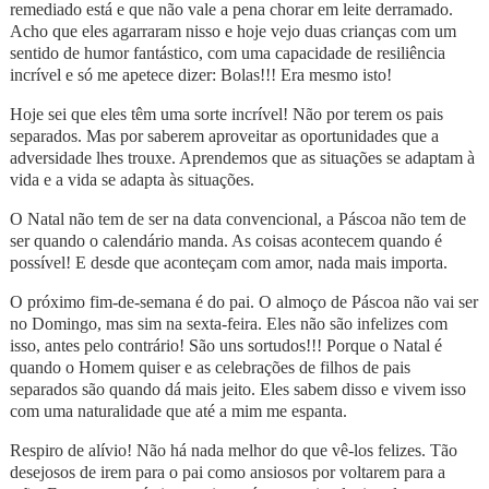
remediado está e que não vale a pena chorar em leite derramado.
Acho que eles agarraram nisso e hoje vejo duas crianças com um
sentido de humor fantástico, com uma capacidade de resiliência
incrível e só me apetece dizer: Bolas!!! Era mesmo isto!
Hoje sei que eles têm uma sorte incrível! Não por terem os pais
separados. Mas por saberem aproveitar as oportunidades que a
adversidade lhes trouxe. Aprendemos que as situações se adaptam à
vida e a vida se adapta às situações.
O Natal não tem de ser na data convencional, a Páscoa não tem de
ser quando o calendário manda. As coisas acontecem quando é
possível! E desde que aconteçam com amor, nada mais importa.
O próximo fim‑de‑semana é do pai. O almoço de Páscoa não vai ser
no Domingo, mas sim na sexta-feira. Eles não são infelizes com
isso, antes pelo contrário! São uns sortudos!!! Porque o Natal é
quando o Homem quiser e as celebrações de filhos de pais
separados são quando dá mais jeito. Eles sabem disso e vivem isso
com uma naturalidade que até a mim me espanta.
Respiro de alívio! Não há nada melhor do que vê-los felizes. Tão
desejosos de irem para o pai como ansiosos por voltarem para a