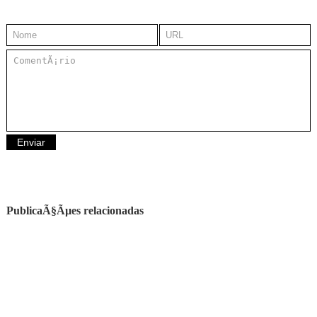
PublicaÃ§Ãµes relacionadas