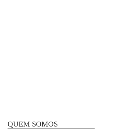
MÃ£E BIO-LÃ³GICA |
COMIDA PARA
CONGELAR
QUEM SOMOS