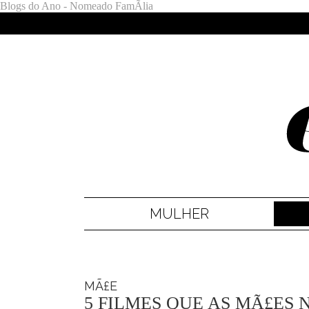
Blogs do Ano - Nomeado FamÃ­lia
MULHER
MÃ£E
5 FILMES QUE AS MÃ£ES