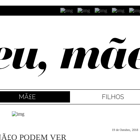
MÃ£E
FILHOS
19 de Outubro, 2018
 NÃ£O PODEM VER