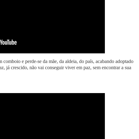
 comboio e perde-se da mãe, da aldeia, do país, acabando adoptado
az, já crescido, não vai conseguir viver em paz, sem encontrar a sua