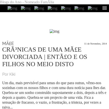
Blogs do Ano - Nomeado FamÃ­lia
MÃ£E
11 de Novembro, 2014
CRÃ³NICAS DE UMA MÃ£E
DIVORCIADA | ENTÃ£O E OS
FILHOS NO MEIO DISTO
Por Kiki
Um dia, mais previsível para umas do que para outras, vêmo-nos
sozinhas com os nossos filhos e com uma dura notícia para lhes dar.
Quebra-se um sonho construído supostamente a dois, depois a três e
depois a quatro. Quebra-se um projecto de uma vida. Fica a
sensação de fracasso, o vazio, a frustração, a tristeza, por vezes a
raiva...