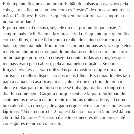
E de repente ficamos com um turbilhão de coisas a passar-nos pela
cabeça, mas ficamos também com os "restos" de um casamento nas
mãos. Os filhos! E são eles que devem transformar-se sempre na
nossa prioridade!
E para quem sai de casa, seja ele ou ela, por muito que custe, é
sempre mais fácil. Saem e fazem-se à vida. Enquanto que quem fica
com os filhos, tem de lidar com a realidade e ainda ficar com a
batata quente na mão. Foram poucas ou nenhumas as vezes que eles
me viram chorar mesmo quando punha os óculos escuros no carro
ou no parque porque não conseguia conter todas as emoções que
me passavam pela cabeça, pela alma, pelo coração... Se poucas
forças havia, essas eram utilizadas para mostrar sempre o maior
sorriso e a melhor disposição aos meus filhos. E só quando eles iam
para a cama e a casa ficava mais calma é que era hora de limpar a
alma e deitar para fora tudo o que se tinha guardado ao longo do
dia. Fazia-me bem. Carpir a dor que sentia e largar o turbilhão de
sentimentos que iam cá por dentro. Choras noites a fio e, tal como
uma alcoólica, começas, devagar a erguer-te e a contar as noites sem
lágrimas. "Já não choro há 2 noites! Já não choro há 5 noites! Já não
choro há 16 noites!" E assim é até te esqueceres de contares e até
conseguires de novo voltar a ti.