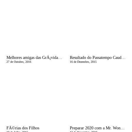
Melhores amigas das GrÃ¡vidas | Almofadas de gravidez e amamentaÃ§Ã£o
Resultado do Passatempo Caudalie & Eu, MÃ£e
27 de Outubro, 2016
16 de Dezembro, 2015
FÃ©rias dos Filhos
Preparar 2020 com a Mr. Wonderful e um Giveaway