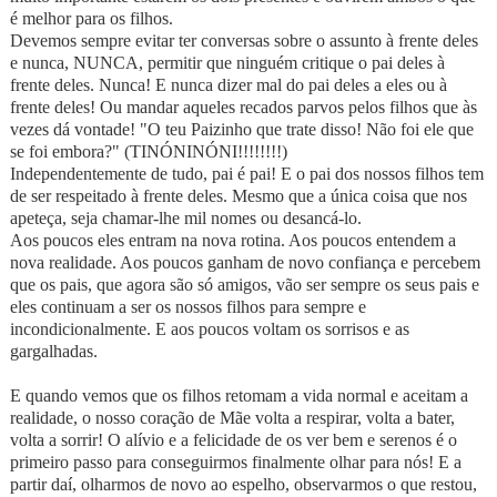
é melhor para os filhos.
Devemos sempre evitar ter conversas sobre o assunto à frente deles
e nunca, NUNCA, permitir que ninguém critique o pai deles à
frente deles. Nunca! E nunca dizer mal do pai deles a eles ou à
frente deles! Ou mandar aqueles recados parvos pelos filhos que às
vezes dá vontade! "O teu Paizinho que trate disso! Não foi ele que
se foi embora?" (TINÓNINÓNI!!!!!!!!)
Independentemente de tudo, pai é pai! E o pai dos nossos filhos tem
de ser respeitado à frente deles. Mesmo que a única coisa que nos
apeteça, seja chamar-lhe mil nomes ou desancá-lo.
Aos poucos eles entram na nova rotina. Aos poucos entendem a
nova realidade. Aos poucos ganham de novo confiança e percebem
que os pais, que agora são só amigos, vão ser sempre os seus pais e
eles continuam a ser os nossos filhos para sempre e
incondicionalmente. E aos poucos voltam os sorrisos e as
gargalhadas.
E quando vemos que os filhos retomam a vida normal e aceitam a
realidade, o nosso coração de Mãe volta a respirar, volta a bater,
volta a sorrir! O alívio e a felicidade de os ver bem e serenos é o
primeiro passo para conseguirmos finalmente olhar para nós! E a
partir daí, olharmos de novo ao espelho, observarmos o que restou,