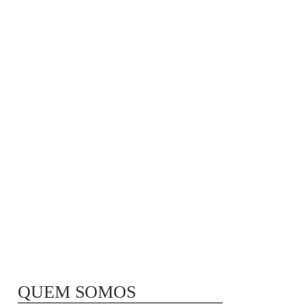
MÃ£E BIO-LÃ³GICA |
COMIDA PARA
CONGELAR
QUEM SOMOS