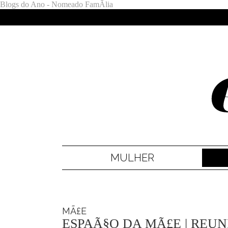
Blogs do Ano - Nomeado FamÃ­lia
MULHER
MÃ£E
ESPAÃ§O DA MÃ£E | REU