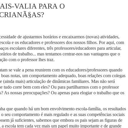
IS-VALIA PARA O
CRIANÃ§AS?
cessidade de ajustarmos horários e encaixarmos (novas) atividades,
scola e os educadores e professores dos nossos filhos. Por aqui, com
paços escolares diferentes, três professores/educadores para articular,
rários de trabalho... mas tentamos centrar-nos nas vantagens que o
ção com o professor lhes traz.
ntam se vale a pena reunirem com os educadores/professores quando
êm boas notas, um comportamento adequado, boas relações com colegas
 (ainda mais) articulação de dinâmicas familiares. Mas não será
e tudo corre bem com eles? Ou para partilharmos com o professor
hos? As nossas preocupações? Ou apenas para elogiar o trabalho que os
linha que quando há um bom envolvimento escola-família, os resultados
 o seu comportamento é mais regulado e as suas competências sociais
em já suficientes, sabemos que embora os pais sejam as figuras de
s, a escola tem cada vez mais um papel muito importante e de grande