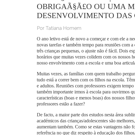
OBRIGAÃ§Ã£O OU UMA MA
DESENVOLVIMENTO DAS 
Por Tatiana Homem
O ano letivo está de novo a começar e com ele a ne
novas tarefas e também tempo para reuniões com a e
três crianças pequenas, o ajuste não é fácil. Dois es
horários que muitas vezes colidem com os nossos ho
nosso envolvimento com a escola e uma boa articula
Muitas vezes, as famílias com quem trabalho pergu
tudo está a correr bem com os filhos na escola. T
e adultos. Reuniões com professores exigem tempo e
também importante irmos à escola para ouvirmos qu
características (boas e menos boas) dos nossos fil
professores estão a fazer?
De facto, a maior parte dos estudos nesta área sub
académicos das crianças/adolescentes são melhores,
aumentam também. Como se estas vantagens não foss
referência no que diz respeito à educação dos filho