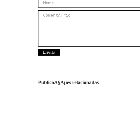
PublicaÃ§Ãµes relacionadas