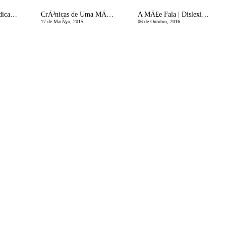
Hiperemese GravÃ­dica | NÃ£o Ã© sÃ³ Ã Kate que acontece (e muitas ideias de estilo para este inverno)
CrÃ³nicas de Uma MÃ£e Divorciada | Declaro-vos Agora Ex-marido e Ex-mulher
A MÃ£e Fala | Dislexia? Aprender a ler - quando o processo Ã© difÃ­cil?
17 de MarÃ§o, 2015
06 de Outubro, 2016