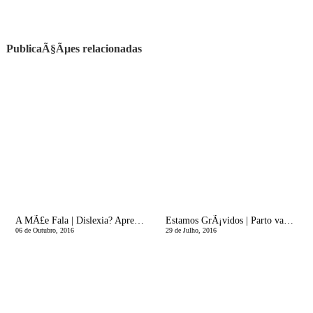
PublicaÃ§Ãµes relacionadas
A MÃ£e Fala | Dislexia? Aprender a ler - quando o processo Ã© difÃ­cil?
Estamos GrÃ¡vidos | Parto vaginal ou cesariana?
06 de Outubro, 2016
29 de Julho, 2016