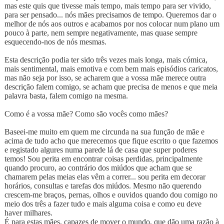
mas este quis que tivesse mais tempo, mais tempo para ser vivido,
para ser pensado... nós mães precisamos de tempo. Queremos dar o
melhor de nós aos outros e acabamos por nos colocar num plano um
pouco à parte, nem sempre negativamente, mas quase sempre
esquecendo-nos de nós mesmas.
Esta descrição podia ter sido três vezes mais longa, mais cómica,
mais sentimental, mais emotiva e com bem mais episódios caricatos,
mas não seja por isso, se acharem que a vossa mãe merece outra
descrição falem comigo, se acham que precisa de menos e que meia
palavra basta, falem comigo na mesma.
Como é a vossa mãe? Como são vocês como mães?
Baseei-me muito em quem me circunda na sua função de mãe e
acima de tudo acho que merecemos que fique escrito o que fazemos
e registado algures numa parede lá de casa que super poderes
temos! Sou perita em encontrar coisas perdidas, principalmente
quando procuro, ao contrário dos miúdos que acham que se
chamarem pelas meias elas vêm a correr... sou perita em decorar
horários, consultas e tarefas dos miúdos. Mesmo não querendo
crescem-me braços, pernas, olhos e ouvidos quando dou comigo no
meio dos três a fazer tudo e mais alguma coisa e como eu deve
haver milhares.
É para estas mães, capazes de mover o mundo, que dão uma razão à