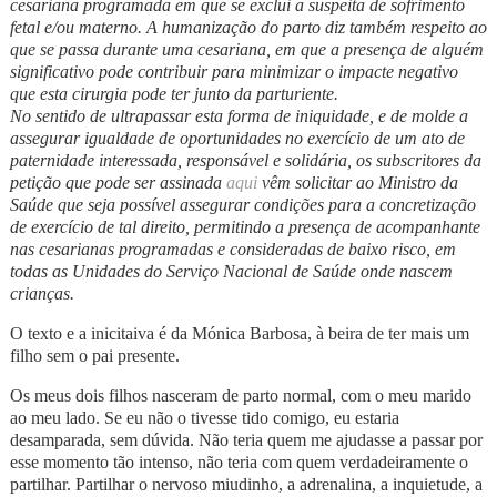
cesariana programada em que se exclui a suspeita de sofrimento
fetal e/ou materno. A humanização do parto diz também respeito ao
que se passa durante uma cesariana, em que a presença de alguém
significativo pode contribuir para minimizar o impacte negativo
que esta cirurgia pode ter junto da parturiente.
No sentido de ultrapassar esta forma de iniquidade, e de molde a
assegurar igualdade de oportunidades no exercício de um ato de
paternidade interessada, responsável e solidária, os subscritores da
petição que pode ser assinada
aqui
vêm solicitar ao Ministro da
Saúde que seja possível assegurar condições para a concretização
de exercício de tal direito, permitindo a presença de acompanhante
nas cesarianas programadas e consideradas de baixo risco, em
todas as Unidades do Serviço Nacional de Saúde onde nascem
crianças.
O texto e a inicitaiva é da Mónica Barbosa, à beira de ter mais um
filho sem o pai presente.
Os meus dois filhos nasceram de parto normal, com o meu marido
ao meu lado. Se eu não o tivesse tido comigo, eu estaria
desamparada, sem dúvida. Não teria quem me ajudasse a passar por
esse momento tão intenso, não teria com quem verdadeiramente o
partilhar. Partilhar o nervoso miudinho, a adrenalina, a inquietude, a