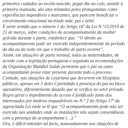
primeiros cuidados ao recém-nascido, pegar-lhe ao colo, assistir à
primeira mamada, são atos relatadas pelos protagonistas como
experiências imperdíveis e marcantes, que parecem beneficiar o
envolvimento emocional na tríade mãe, pai e bebé.
É neste sentido que o número 1 do Artigo 16º da Lei N.º15/2014 de
21 de março, sobre condições do acompanhamento da mulher
grávida durante o parto, estabelece que: “O direito ao
acompanhamento pode ser exercido independentemente do período
do dia ou da noite em que o trabalho de parto ocorrer”.
Assim, em situações de parto normal, todas as maternidades, de
acordo com a legislação portuguesa e seguindo as recomendações
da Organização Mundial Saúde permitem que o pai ou outro
acompanhante possa estar presente durante todo o processo.
Contudo, nas situações de cesariana que decorrem em Hospitais
públicos, apenas em 3 deles é permitida a presença do pai no bloco
operatório, diferentemente daquilo que se verifica no setor privado.
Regra geral o impedimento do acesso é justificado junto dos
interessados por motivos enquadráveis no N.º 2 do Artigo 17º da
supracitada Lei onde se lê que “O acompanhamento pode não ser
exercido nas unidades onde as instalações não sejam consentâneas
com a presença do acompanhante (…).”
Ora, é difícil entender tal facto, nomeadamente nas situações de