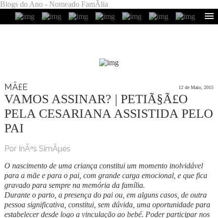
Blogs do Ano - Nomeado FamÃ­lia
MÃ£E
12 de Maio, 2015
VAMOS ASSINAR? | PETIÃ§Ã£O
PELA CESARIANA ASSISTIDA PELO
PAI
Por InÃªs SimÃµes
O nascimento de uma criança constitui um momento inolvidável
para a mãe e para o pai, com grande carga emocional, e que fica
gravado para sempre na memória da família.
Durante o parto, a presença do pai ou, em alguns casos, de outra
pessoa significativa, constitui, sem dúvida, uma oportunidade para
estabelecer desde logo a vinculação ao bebé. Poder participar nos