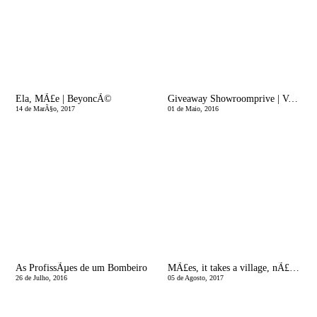
Ela, MÃ£e | BeyoncÃ©
Giveaway Showroomprive | Vencedoras
14 de MarÃ§o, 2017
01 de Maio, 2016
As ProfissÃµes de um Bombeiro
MÃ£es, it takes a village, nÃ£o somos feitas de ferro!
26 de Julho, 2016
05 de Agosto, 2017