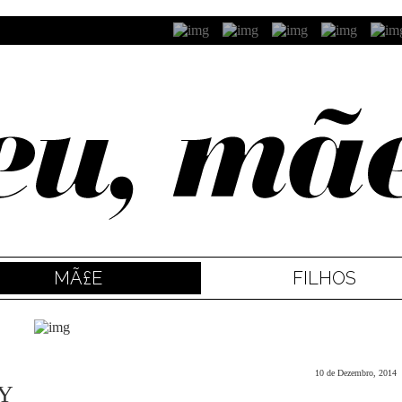
MÃ£E
FILHOS
10 de Dezembro, 2014
LY