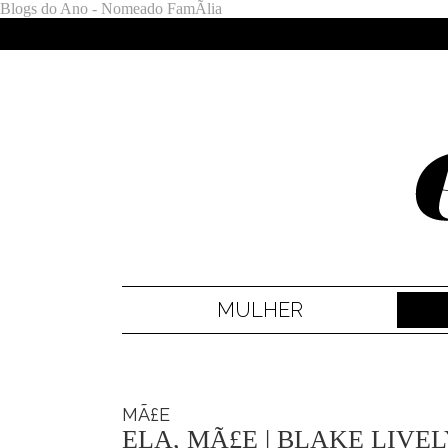
Blogs do Ano - Nomeado FamÃ­lia
MULHER
MÃ£E
ELA, MÃ£E | BLAKE LIVE