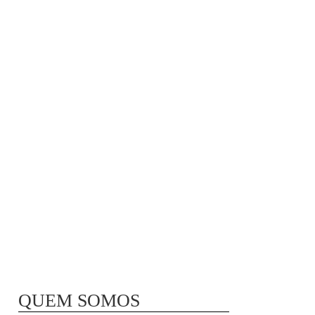
MÃ£E BIO-LÃ³GICA |
COMIDA PARA
CONGELAR
QUEM SOMOS