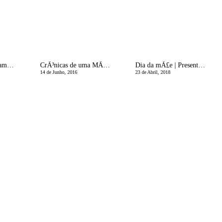
O Melhor Dia da FamÃ­lia de Sempre
CrÃ³nicas de uma MÃ£e Divorciada | Resolvi Assumir-me!
Dia da mÃ£e | Presentes mais que especiais e um GIVEAWAY Mr. Wonderful
14 de Junho, 2016
23 de Abril, 2018