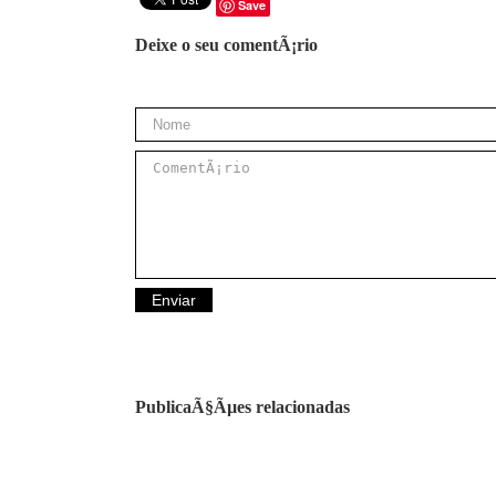
Save
Deixe o seu comentÃ¡rio
PublicaÃ§Ãµes relacionadas