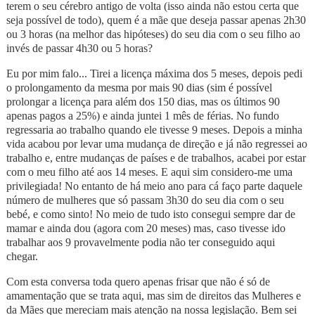
terem o seu cérebro antigo de volta (isso ainda não estou certa que
seja possível de todo), quem é a mãe que deseja passar apenas 2h30
ou 3 horas (na melhor das hipóteses) do seu dia com o seu filho ao
invés de passar 4h30 ou 5 horas?
Eu por mim falo... Tirei a licença máxima dos 5 meses, depois pedi
o prolongamento da mesma por mais 90 dias (sim é possível
prolongar a licença para além dos 150 dias, mas os últimos 90
apenas pagos a 25%) e ainda juntei 1 mês de férias. No fundo
regressaria ao trabalho quando ele tivesse 9 meses. Depois a minha
vida acabou por levar uma mudança de direção e já não regressei ao
trabalho e, entre mudanças de países e de trabalhos, acabei por estar
com o meu filho até aos 14 meses. E aqui sim considero-me uma
privilegiada! No entanto de há meio ano para cá faço parte daquele
número de mulheres que só passam 3h30 do seu dia com o seu
bebé, e como sinto! No meio de tudo isto consegui sempre dar de
mamar e ainda dou (agora com 20 meses) mas, caso tivesse ido
trabalhar aos 9 provavelmente podia não ter conseguido aqui
chegar.
Com esta conversa toda quero apenas frisar que não é só de
amamentação que se trata aqui, mas sim de direitos das Mulheres e
da Mães que mereciam mais atenção na nossa legislação. Bem sei