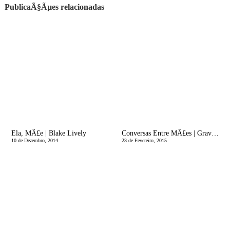
PublicaÃ§Ãµes relacionadas
Ela, MÃ£e | Blake Lively
Conversas Entre MÃ£es | Gravidez e PÃ³s Parto
10 de Dezembro, 2014
23 de Fevereiro, 2015