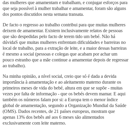
das mulheres que amamentam e trabalham, e conjugar esforços para
que seja possível à mulher trabalhar e amamentar, foram são alguns
dos pontos discutidos nesta semana transata.
De facto o regresso ao trabalho contribui para que muitas mulheres
deixem de amamentar. Existem inclusivamente relatos de pessoas
que são despedidas pelo facto de terem tido um bebé. Não há
dúvidaS que muitas mulheres enfrentam dificuldades e barreiras no
local de trabalho, para a extração de leite, e a maior dessas barreiras
é mesmo a social (pessoas e colegas que acabam por achar um
pouco estranho que a mãe continue a amamentar depois de regressar
ao trabalho).
Na minha opinião, a nível social, creio que só é dada a devida
importância à amamentação e ao aleitamento materno durante os
primeiros meses de vida do bebé, altura em que se supõe - muitas
vezes por falta de informação - que os bebés devem mamar. E aqui
também os números falam por si: a Europa tem o menor índice
global de amamentação, segundo a Organização Mundial da Saúde
(OMS). Dados recentes, de 21 países europeus, mostram que
apenas 13% dos bebês até aos 6 meses são alimentados
exclusivamente com leite materno.