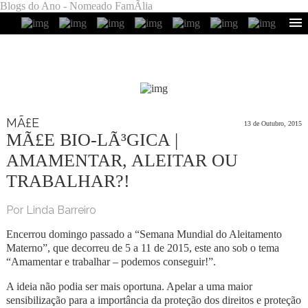
Blogs do Ano - Nomeado FamÃ­lia
MÃ£E
13 de Outubro, 2015
MÃ£E BIO-LÃ³GICA |
AMAMENTAR, ALEITAR OU
TRABALHAR?!
Por Linda Barreiro
Encerrou domingo passado a “Semana Mundial do Aleitamento
Materno”, que decorreu de 5 a 11 de 2015, este ano sob o tema
“Amamentar e trabalhar – podemos conseguir!”.
A ideia não podia ser mais oportuna. Apelar a uma maior
sensibilização para a importância da proteção dos direitos e proteção