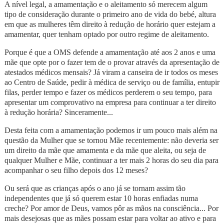
A nível legal, a amamentação e o aleitamento só merecem algum
tipo de consideração durante o primeiro ano de vida do bebé, altura
em que as mulheres têm direito à redução de horário quer estejam a
amamentar, quer tenham optado por outro regime de aleitamento.
Porque é que a OMS defende a amamentação até aos 2 anos e uma
mãe que opte por o fazer tem de o provar através da apresentação de
atestados médicos mensais? Já viram a canseira de ir todos os meses
ao Centro de Saúde, pedir à médica de serviço ou de família, entupir
filas, perder tempo e fazer os médicos perderem o seu tempo, para
apresentar um comprovativo na empresa para continuar a ter direito
à redução horária? Sinceramente...
Desta feita com a amamentação podemos ir um pouco mais além na
questão da Mulher que se tornou Mãe recentemente: não deveria ser
um direito da mãe que amamenta e da mãe que aleita, ou seja de
qualquer Mulher e Mãe, continuar a ter mais 2 horas do seu dia para
acompanhar o seu filho depois dos 12 meses?
Ou será que as crianças após o ano já se tornam assim tão
independentes que já só querem estar 10 horas enfiadas numa
creche? Por amor de Deus, vamos pôr as mãos na consciência... Por
mais desejosas que as mães possam estar para voltar ao ativo e para