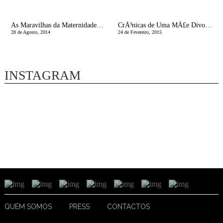
As Maravilhas da Maternidade: Criancinhas
CrÃ³nicas de Uma MÃ£e Divorciada | Breve Revolta Contra os Soutiens Queimados!
28 de Agosto, 2014
24 de Fevereiro, 2015
INSTAGRAM
QUEM SOMOS
PRESS
CONTACTOS