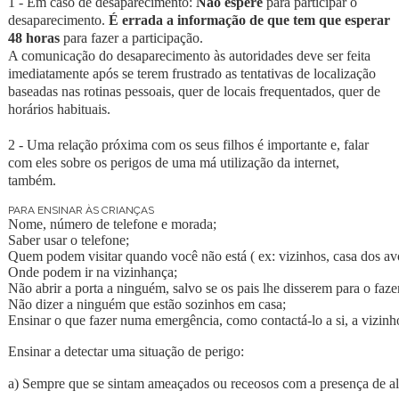
1
- Em caso de desaparecimento:
Não espere
para participar o
desaparecimento.
É errada a informação de que tem que esperar
48 horas
para fazer a participação.
A comunicação do desaparecimento às autoridades deve ser feita
imediatamente após se terem frustrado as tentativas de localização
baseadas nas rotinas pessoais, quer de locais frequentados, quer de
horários habituais.
2
- Uma relação próxima com os seus filhos é importante e, falar
com eles sobre os perigos de uma má utilização da internet,
também.
PARA ENSINAR ÀS CRIANÇAS
Nome, número de telefone e morada;
Saber usar o telefone;
Quem podem visitar quando você não está ( ex: vizinhos, casa dos av
Onde podem ir na vizinhança;
Não abrir a porta a ninguém, salvo se os pais lhe disserem para o f
Não dizer a ninguém que estão sozinhos em casa;
Ensinar o que fazer numa emergência, como contactá-lo a si, a vizinhos
Ensinar a detectar uma situação de perigo:
a) Sempre que se sintam ameaçados ou receosos com a presença de a