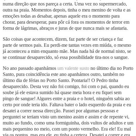
numa direção que nos pareça a certa. Uma vez no supermercado,
outra na praia. Momentos depois, tinha o meu menino de volta e as
emoções todas as desabar, apenas aquele era o momento para
chorar, para desesperar, para pôr cá fora os momentos de terror em
forma de lágrimas, abraços e juras de que nunca mais se afastaria.
São coisas que acontecem, dizem, faz parte de ser criança e faz
parte de sermos pais. Eu perdi-me tantas vezes em miúda, o mesmo
já aconteceu a mim enquanto mãe. Mas nada há de normal nisto, se
se continuar desaparecido, só essa possibilidade tira-nos o sangue.
No ano passado apanhámos
um valente susto
no último dia no Porto
Santo, pura coincidência este ano apanhámos outro, também no
último dia de férias no Porto Santo. Pontaria!! O Pedro tinha
desaparecido. Desta vez não foi comigo, foi com o pai, quando eu
soube já ele estava sumido há quase meia hora e eu fiquei sem
pingo de sangue! Algures entre a praia e o hotel, ninguém sabia ao
certo por onde teria ido. Faltava bater o lado esquerdo da praia e eu
desatei a correr nessa direcção. Passei por algumas pessoas e
perguntei se teriam visto um menino assim e assim e de repente vi,
muito ao fundo, como uma formiguinha, dois vultos de adultos e um
mais pequenino no meio, com um ponto vermelho. Era ele! Eu mal
via os pontos, mas era ele, eu tinha a certeza. Desatei a correr e era