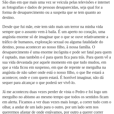
São dias em que mais uma vez se veicula pelas televisões e internet
as fotografias e dados de pessoas desaparecidas, seja qual for a
forma de desaparecimento ou a suspeita que se tem quanto ao
destino.
Desde que fui mãe, este tem sido mais um terror na minha vida
sempre que o assunto vem à baila. É um aperto no coração, uma
angústia enorme só de imaginar que o que se ouve relativamente a
tráfico de humanos, exploração sexual ou alguma fatalidade do
destino, possa acontecer ao nosso filho, à nossa família. O
desaparecimento é uma enorme incógnita e pode ser fatal para quem
é raptado, mas também o é para quem fica para trás. Para quem vê a
sua vida devastada por aquele momento em que tudo mudou, em
que a vida ficou em suspenso, em que de repente se mergulha na
angústia de não saber onde está o nosso filho, o que lhe estará a
acontecer, onde e com quem estará. É horrível imaginar, não dá
sequer para alcançar o que poderá ser vivê-lo.
Já me aconteceu duas vezes perder de vista o Pedro e foi logo um
mergulho no abismo ao mesmo tempo que todos os sentidos ficam
em alerta. Ficamos a ver duas vezes mais longe, a correr tudo com o
olhar, a andar de um lado para o outro, por um lado sem nos
querermos afastar de onde estávamos, por outro a querer correr