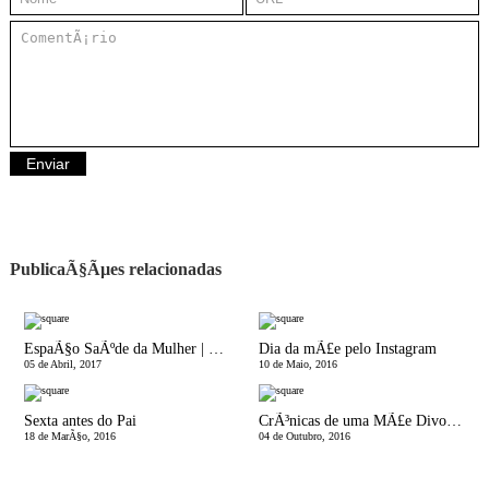
PublicaÃ§Ãµes relacionadas
EspaÃ§o SaÃºde da Mulher | ExercÃ­cio FÃ­sico na Gravidez! Posso?!
Dia da mÃ£e pelo Instagram
05 de Abril, 2017
10 de Maio, 2016
Sexta antes do Pai
CrÃ³nicas de uma MÃ£e Divorciada | 35 Ã© melhor que 20!
18 de MarÃ§o, 2016
04 de Outubro, 2016