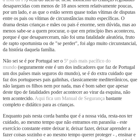
desaparecidas com menos de 18 anos serem relativamente poucas,
por um lado, e as que o estão serem quase todas vítimas de disputas
entre os pais ou vítimas de circunstâncias muito específicas. O
drama destas crianças e mães ou pais é enorme, sem dúvida, mas ao
menos sabe-se a quem procurar, o que em princípio lhes aconteceu,
porque é que desapareceram, não foi uma fatalidade aleatória, fruto
de rapto oportunista ou de "se perder", foi algo muito circunstancial,
da história daquela família.
Não sei se é por Portugal ser o
5º país mais pacífico do
mundo
(seguramente este é um dos indicadores que faz de Portugal
um dos países mais seguros do mundo), se é do extra cuidado que
faz dos portugueses pais galinhas, classicamente mediterrânicos, que
não largam os filhos nem por nada, mas é bom saber que apesar
deste tipo de fatalidades poder acontecer ao virar da esquina, não
tem acontecido.
Aqui fica um Manual de Segurança
bastante
completo e didático para as crianças.
Enquanto pais nesta corda bamba que é a nossa vida, resta-nos ter
cuidado, ao mesmo tempo que não entramos em paranóia - este
exercício constante entre deixar ir, deixar fazer, deixar aprender a
fazer coisas sozinho e ao mesmo tempo querer proteger - , ensinar e