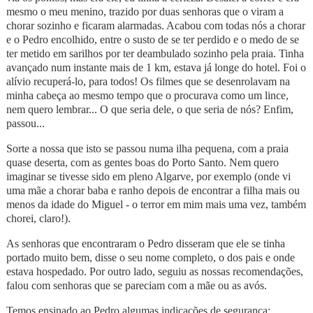
mesmo o meu menino, trazido por duas senhoras que o viram a
chorar sozinho e ficaram alarmadas. Acabou com todas nós a chorar
e o Pedro encolhido, entre o susto de se ter perdido e o medo de se
ter metido em sarilhos por ter deambulado sozinho pela praia. Tinha
avançado num instante mais de 1 km, estava já longe do hotel. Foi o
alívio recuperá-lo, para todos! Os filmes que se desenrolavam na
minha cabeça ao mesmo tempo que o procurava como um lince,
nem quero lembrar... O que seria dele, o que seria de nós? Enfim,
passou...
Sorte a nossa que isto se passou numa ilha pequena, com a praia
quase deserta, com as gentes boas do Porto Santo. Nem quero
imaginar se tivesse sido em pleno Algarve, por exemplo (onde vi
uma mãe a chorar baba e ranho depois de encontrar a filha mais ou
menos da idade do Miguel - o terror em mim mais uma vez, também
chorei, claro!).
As senhoras que encontraram o Pedro disseram que ele se tinha
portado muito bem, disse o seu nome completo, o dos pais e onde
estava hospedado. Por outro lado, seguiu as nossas recomendações,
falou com senhoras que se pareciam com a mãe ou as avós.
Temos ensinado ao Pedro algumas indicações de segurança: