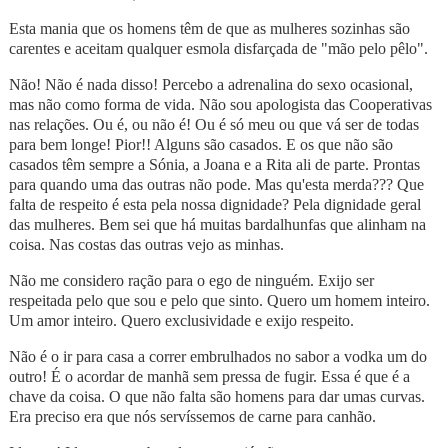
Esta mania que os homens têm de que as mulheres sozinhas são
carentes e aceitam qualquer esmola disfarçada de "mão pelo pêlo".
Não! Não é nada disso! Percebo a adrenalina do sexo ocasional,
mas não como forma de vida. Não sou apologista das Cooperativas
nas relações. Ou é, ou não é! Ou é só meu ou que vá ser de todas
para bem longe! Pior!! Alguns são casados. E os que não são
casados têm sempre a Sónia, a Joana e a Rita ali de parte. Prontas
para quando uma das outras não pode. Mas qu'esta merda??? Que
falta de respeito é esta pela nossa dignidade? Pela dignidade geral
das mulheres. Bem sei que há muitas bardalhunfas que alinham na
coisa. Nas costas das outras vejo as minhas.
Não me considero ração para o ego de ninguém. Exijo ser
respeitada pelo que sou e pelo que sinto. Quero um homem inteiro.
Um amor inteiro. Quero exclusividade e exijo respeito.
Não é o ir para casa a correr embrulhados no sabor a vodka um do
outro! É o acordar de manhã sem pressa de fugir. Essa é que é a
chave da coisa. O que não falta são homens para dar umas curvas.
Era preciso era que nós servíssemos de carne para canhão.