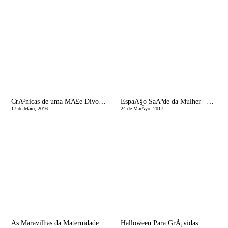
CrÃ³nicas de uma MÃ£e Divorciada | JÃ¡ tocaste em alguÃ©m hoje?
EspaÃ§o SaÃºde da Mulher | E Depois da Gravidez? Para que serve o Pai?
17 de Maio, 2016
24 de MarÃ§o, 2017
As Maravilhas da Maternidade: A Caminho do Natal
Halloween Para GrÃ¡vidas