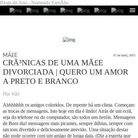
Blogs do Ano - Nomeado FamÃ­lia
MÃ£E
07 de Abril, 2015
CRÃ³NICAS DE UMA MÃ£E
DIVORCIADA | QUERO UM AMOR
A PRETO E BRANCO
Por Kiki
Ahhhhhhh os amigos coloridos. De repente há um clima. Começam
as trocas de mensagens. Isto hoje em dia é lindo! Atrás de um ecrã,
seja do telefone ou do computador, são todos uns heróis. Mensagens
de Bom dia! mensagens mais picantes, sempre dúbias, sempre com
um tom divertido e deliciosamente atrevido. Uma situação destas
não pode ocorrer com um amigo de longa data. (Diz a esperta que