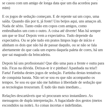
se casou com um amigo de longa data que um dia acordou para
mim)
E os jogos de sedução começam. E de repente sai um copo, uma
saída. Quando dás por ti, já foste! Uns beijos aqui, uns amaços ali.
Nada de sério. Tanto estão em copos com amigos, como
embrulhados um com o outro. A coisa até diverte! Mas há sempre
um que se lixa! Depois vem a expectativa. Tudo depende da
expectativa. Ou se põe tudo em pratos limpos logo de início e
alinham os dois que não há de passar daquilo, ou se não se fala
abertamente do que cada um espera daquela paleta de cores, há um
que sai magoado da brincadeira.
Depois há uns profissionais! Que dão uma para a frente e outra para
trás. Ficas na dúvida. Deixas-te ir e pimbas! Apanhada na teia!!
Farta! Fartinha destes jogos de sedução. Fartinha destas tentativas
de conquista barata. Não sei se sou eu que não acompanho os
tempos. Se sou eu que não me habituo à liberdade de sedução que
as tecnologias trouxeram. É tudo tão mais imediato...
Relações descartáveis que só procuram sexo instantâneo. As
mensagens de dupla interpretação. A fugacidade dos gestos (meios
escondidos na noite). As coisas incertas e indefinidas.