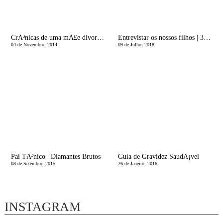
CrÃ³nicas de uma mÃ£e divorciada | Amigos coloridos, namorados e outras espÃ©cies
Entrevistar os nossos filhos | 30 perguntas para entrar dentro do coraÃ§Ã£o deles
04 de Novembro, 2014
09 de Julho, 2018
Pai TÃ³nico | Diamantes Brutos
Guia de Gravidez SaudÃ¡vel
08 de Setembro, 2015
26 de Janeiro, 2016
INSTAGRAM