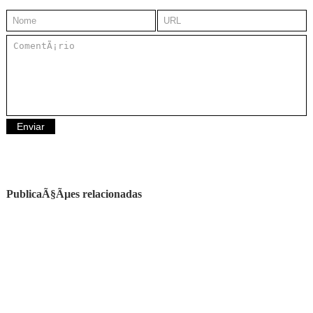
PublicaÃ§Ãµes relacionadas