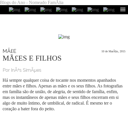
Blogs do Ano - Nomeado FamÃ­lia
MÃ£E
10 de MarÃ§o, 2015
MÃ£ES E FILHOS
Por InÃªs SimÃµes
Há sempre qualquer coisa de tocante nos momentos apanhados
entre mães e filhos. Apenas as mães e os seus filhos. As fotografias
em família são de união, de alegria, de sentido de família, enfim,
mas os instantâneos de apenas mães e seus filhos encerram em si
algo de muito íntimo, de umbilical, de radical. É mesmo ter o
coração a bater fora do peito.