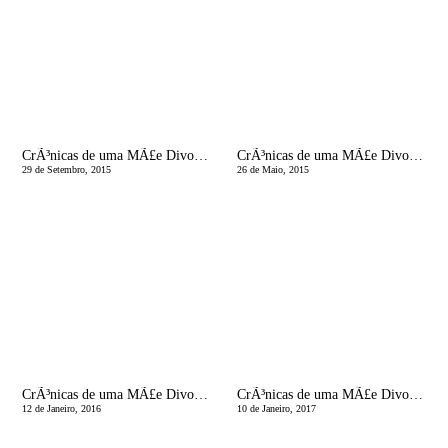
CrÃ³nicas de uma MÃ£e Divorciada | Cabelos brancos
CrÃ³nicas de uma MÃ£e Divorciada | Carta Ã namorada do pai dos meus filhos
29 de Setembro, 2015
26 de Maio, 2015
CrÃ³nicas de uma MÃ£e Divorciada | Querida filha, a mÃ£e jÃ¡ teve o dobro da tua idade!
CrÃ³nicas de uma MÃ£e Divorciada | JÃ¡ nÃ£o Ã© a minha HistÃ³ria, mas serÃ¡ sempre a Deles!
12 de Janeiro, 2016
10 de Janeiro, 2017