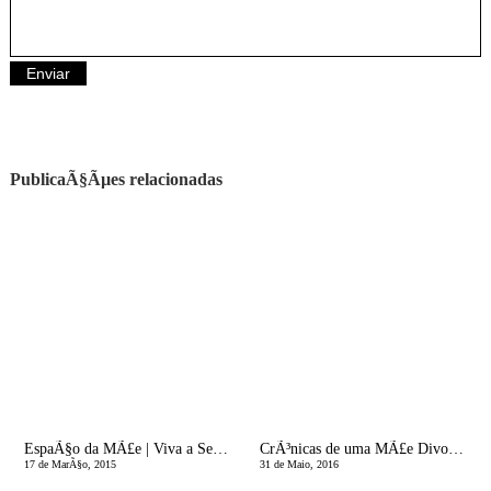
PublicaÃ§Ãµes relacionadas
EspaÃ§o da MÃ£e | Viva a Segunda-Feira!
CrÃ³nicas de uma MÃ£e Divorciada | Qual Ã© a tua Etiqueta?
17 de MarÃ§o, 2015
31 de Maio, 2016