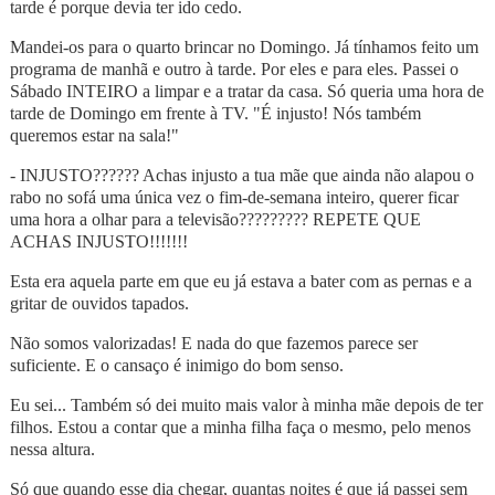
tarde é porque devia ter ido cedo.
Mandei-os para o quarto brincar no Domingo. Já tínhamos feito um
programa de manhã e outro à tarde. Por eles e para eles. Passei o
Sábado INTEIRO a limpar e a tratar da casa. Só queria uma hora de
tarde de Domingo em frente à TV. "É injusto! Nós também
queremos estar na sala!"
- INJUSTO?????? Achas injusto a tua mãe que ainda não alapou o
rabo no sofá uma única vez o fim‑de‑semana inteiro, querer ficar
uma hora a olhar para a televisão????????? REPETE QUE
ACHAS INJUSTO!!!!!!!
Esta era aquela parte em que eu já estava a bater com as pernas e a
gritar de ouvidos tapados.
Não somos valorizadas! E nada do que fazemos parece ser
suficiente. E o cansaço é inimigo do bom senso.
Eu sei... Também só dei muito mais valor à minha mãe depois de ter
filhos. Estou a contar que a minha filha faça o mesmo, pelo menos
nessa altura.
Só que quando esse dia chegar, quantas noites é que já passei sem