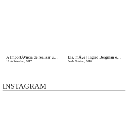
A ImportÃ¢ncia de realizar um programa de PreparaÃ§Ã£o do Nascimento! | EspaÃ§o SaÃºde da Mulher
Ela, mÃ£e | Ingrid Bergman e Isabella Rossellini
19 de Setembro, 2017
04 de Outubro, 2018
INSTAGRAM