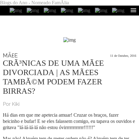
Blogs do Ano - Nomeado FamÃ­lia
MÃ£E
11 de Outubro, 2016
CRÃ³NICAS DE UMA MÃ£E
DIVORCIADA | AS MÃ£ES
TAMBÃ©M PODEM FAZER
BIRRAS?
Por Kiki
Há dias em que me apetecia amuar! Cruzar os braços, fazer
beicinho e bufar! E se eles falassem comigo, eu tapava os ouvidos e
gritava "lá-lá-lá-lá não estou óvirrrrrrrrrrrr!!!!!!"
Mas não! Alguém tem de meter ordem não é? Alguém tem de ter